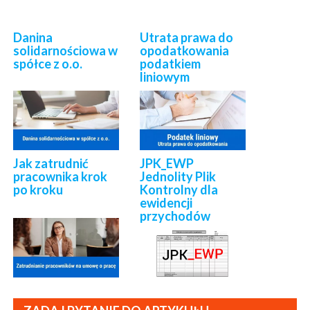
Danina
Utrata prawa do
solidarnościowa w
opodatkowania
spółce z o.o.
podatkiem
liniowym
Jak zatrudnić
JPK_EWP
pracownika krok
Jednolity Plik
po kroku
Kontrolny dla
ewidencji
przychodów