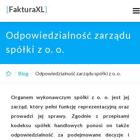
Skip
[
FakturaXL
]
T
to
n
main
content
Odpowiedzialność zarządu
spółki z o. o.
Blog
Odpowiedzialność zarządu spółki z o. o.
Organem wykonawczym spółki z o. o. jest jej
zarząd, który pełni funkcję reprezentacyjną oraz
prowadzi jej sprawy. Zgodnie z przepisami
kodeksu spółek handlowych ponosi on także
odpowiedzialność za podejmowane decyzje i