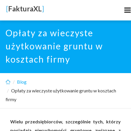
Skip
[
FakturaXL
]
T
to
n
main
content
Opłaty za wieczyste
użytkowanie gruntu w
kosztach firmy
Blog
Opłaty za wieczyste użytkowanie gruntu w kosztach
firmy
Wielu przedsiębiorców, szczególnie tych, którzy
posiadają nieruchomości gruntowe związane z