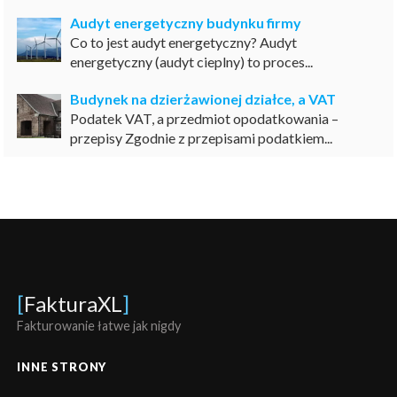
Audyt energetyczny budynku firmy
Co to jest audyt energetyczny? Audyt
energetyczny (audyt cieplny) to proces...
Budynek na dzierżawionej działce, a VAT
Podatek VAT, a przedmiot opodatkowania –
przepisy Zgodnie z przepisami podatkiem...
[
FakturaXL
]
Fakturowanie łatwe jak nigdy
INNE STRONY