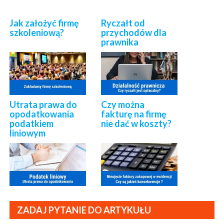
Jak założyć firmę
Ryczałt od
szkoleniową?
przychodów dla
prawnika
Utrata prawa do
Czy można
opodatkowania
fakturę na firmę
podatkiem
nie dać w koszty?
liniowym
ZADAJ PYTANIE DO ARTYKUŁU