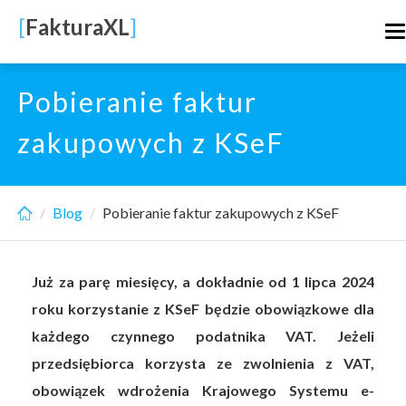
Skip
[
FakturaXL
]
T
to
n
main
content
Pobieranie faktur
zakupowych z KSeF
Blog
Pobieranie faktur zakupowych z KSeF
Już za parę miesięcy, a dokładnie od 1 lipca 2024
roku korzystanie z KSeF będzie obowiązkowe dla
każdego czynnego podatnika VAT. Jeżeli
przedsiębiorca korzysta ze zwolnienia z VAT,
obowiązek wdrożenia Krajowego Systemu e-