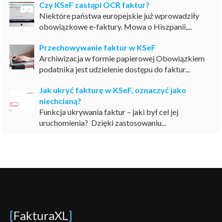
Czy KSeF zastąpi OCR faktur?
Niektóre państwa europejskie już wprowadziły
obowiązkowe e-faktury. Mowa o Hiszpanii,...
Przechowywanie faktur w KSeF
Archiwizacja w formie papierowej Obowiązkiem
podatnika jest udzielenie dostępu do faktur...
Jak ukryć fakturę w KSeF, oznaczyć jako
niechcianą?
Funkcja ukrywania faktur – jaki był cel jej
uruchomienia? Dzięki zastosowaniu...
[
FakturaXL
]