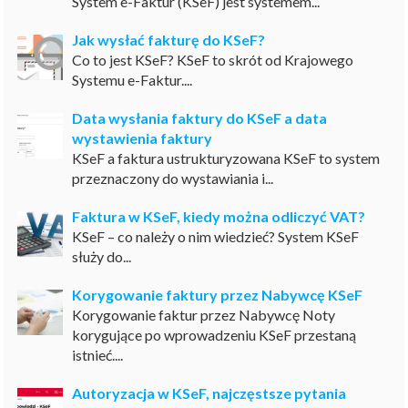
System e-Faktur (KSeF) jest systemem...
Jak wysłać fakturę do KSeF?
Co to jest KSeF? KSeF to skrót od Krajowego
Systemu e-Faktur....
Data wysłania faktury do KSeF a data
wystawienia faktury
KSeF a faktura ustrukturyzowana KSeF to system
przeznaczony do wystawiania i...
Faktura w KSeF, kiedy można odliczyć VAT?
KSeF – co należy o nim wiedzieć? System KSeF
służy do...
Korygowanie faktury przez Nabywcę KSeF
Korygowanie faktur przez Nabywcę Noty
korygujące po wprowadzeniu KSeF przestaną
istnieć....
Autoryzacja w KSeF, najczęstsze pytania