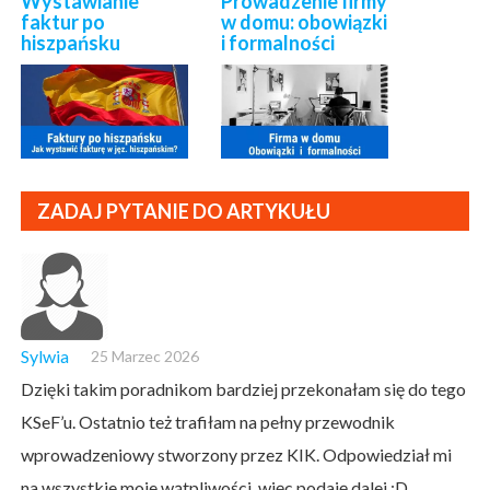
Wystawianie
Prowadzenie firmy
faktur po
w domu: obowiązki
hiszpańsku
i formalności
ZADAJ PYTANIE DO ARTYKUŁU
Sylwia
25 Marzec 2026
Dzięki takim poradnikom bardziej przekonałam się do tego
KSeF’u. Ostatnio też trafiłam na pełny przewodnik
wprowadzeniowy stworzony przez KIK. Odpowiedział mi
na wszystkie moje wątpliwości, więc podaję dalej :D