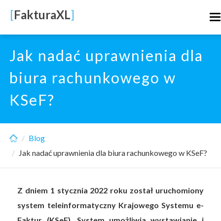
Skip
[
FakturaXL
]
T
to
n
main
content
Jak nadać uprawnienia dla
biura rachunkowego w
KSeF?
Blog
Jak nadać uprawnienia dla biura rachunkowego w KSeF?
Z dniem 1 stycznia 2022 roku został uruchomiony
system teleinformatyczny Krajowego Systemu e-
Faktur (KSeF). System umożliwia wystawianie i