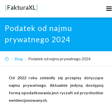
Skip
[
FakturaXL
]
T
to
n
main
content
Podatek od najmu
prywatnego 2024
Blog
Podatek od najmu prywatnego 2024
Od 2022 roku zmieniły się przepisy dotyczące
najmu prywatnego. Aktualnie jedyną dostępną
formą opodatkowania jest ryczałt od przychodów
ewidencjonowanych.