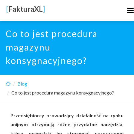
Skip
[
FakturaXL
]
T
to
n
main
content
Co to jest procedura
magazynu
konsygnacyjnego?
Blog
Co to jest procedura magazynu konsygnacyjnego?
Przedsiębiorcy prowadzący działalność na rynku
unijnym otrzymują różne przydatne narzędzia,
które pozwalają im stosować uproszczone