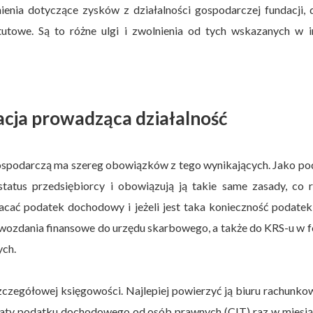
ienia dotyczące zysków z działalności gospodarczej fundacji, 
utowe. Są to różne ulgi i zwolnienia od tych wskazanych w i
acja prowadząca działalność
ospodarczą ma szereg obowiązków z tego wynikających. Jako po
tatus przedsiębiorcy i obowiązują ją takie same zasady, co r
łacać podatek dochodowy i jeżeli jest taka konieczność podate
ozdania finansowe do urzędu skarbowego, a także do KRS-u w f
ych.
czegółowej księgowości. Najlepiej powierzyć ją biuru rachunk
apłaty podatku dochodowego od osób prawnych (CIT) raz w miesi