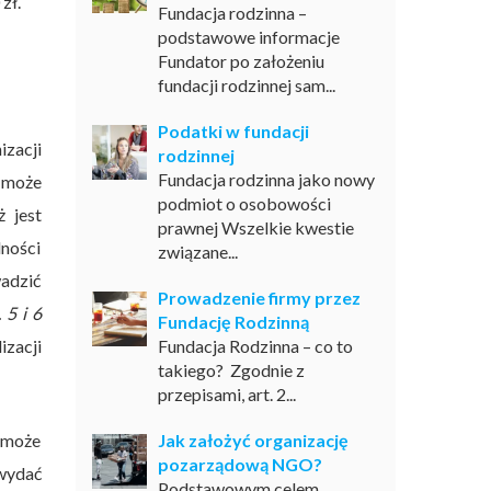
zł.
Fundacja rodzinna –
podstawowe informacje
Fundator po założeniu
fundacji rodzinnej sam...
Podatki w fundacji
zacji
rodzinnej
Fundacja rodzinna jako nowy
e może
podmiot o osobowości
 jest
prawnej Wszelkie kwestie
ności
związane...
wadzić
Prowadzenie firmy przez
. 5 i 6
Fundację Rodzinną
zacji
Fundacja Rodzinna – co to
takiego? Zgodnie z
przepisami, art. 2...
a może
Jak założyć organizację
pozarządową NGO?
wydać
Podstawowym celem