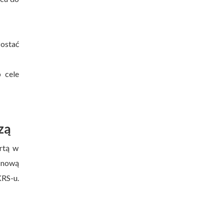
ostać
 cele
zą
artą w
 nową
RS-u.