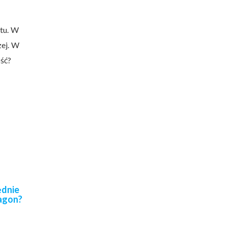
utu. W
zej. W
ość?
ędnie
agon?