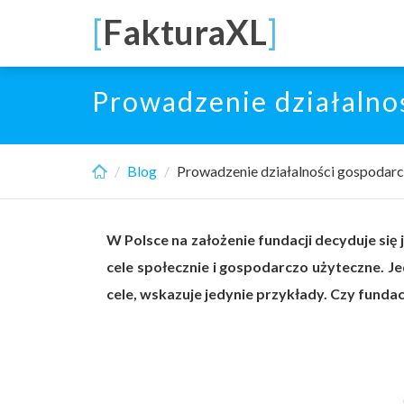
Skip
[
FakturaXL
]
to
main
content
Prowadzenie działalnoś
Blog
Prowadzenie działalności gospodarcz
W Polsce na założenie fundacji decyduje się
cele społecznie i gospodarczo użyteczne. Je
cele, wskazuje jedynie przykłady. Czy fund