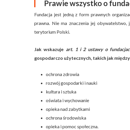
Prawie wszystko o fundac
Fundacja jest jedną z form prawnych organiza
prawna. Nie ma znaczenia jej obywatelstwo, j
terytorium Polski.
Jak wskazuje
art. 1 i 2 ustawy o fundacja
gospodarczo użytecznych, takich jak między
ochrona zdrowia
rozwój gospodarki i nauki
kultura i sztuka
oświata i wychowanie
opieka nad zabytkami
ochrona środowiska
opieka i pomoc społeczna.