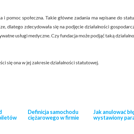
ka i pomoc społeczna. Takie główne zadania ma wpisane do stat
ze, dlatego zdecydowała się na podjęcie działalności gospodarc
ywatne usługi medyczne. Czy fundacja może podjąć taką działaln
i się ona w jej zakresie działalności statutowej.
d
Definicja samochodu
Jak anulować bł
biletów
ciężarowego w firmie
wystawiony par