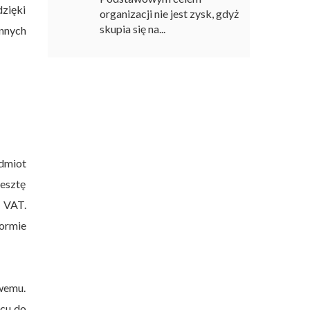
dzięki
organizacji nie jest zysk, gdyż
skupia się na...
nnych
dmiot
esztę
k VAT.
ormie
owemu.
ącu do