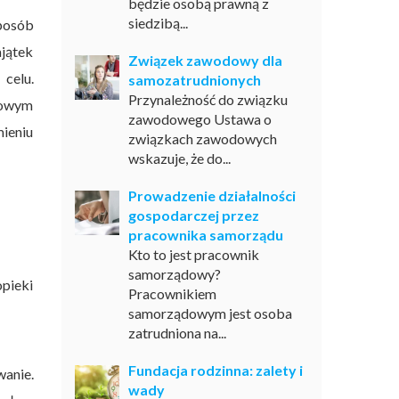
będzie osobą prawną z
siedzibą...
sposób
ajątek
Związek zawodowy dla
celu.
samozatrudnionych
Przynależność do związku
ajowym
zawodowego Ustawa o
ieniu
związkach zawodowych
wskazuje, że do...
Prowadzenie działalności
gospodarczej przez
pracownika samorządu
Kto to jest pracownik
samorządowy?
opieki
Pracownikiem
samorządowym jest osoba
zatrudniona na...
Fundacja rodzinna: zalety i
wanie.
wady