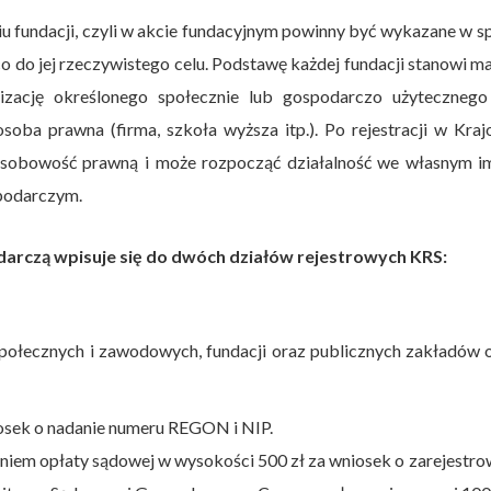
iu fundacji, czyli w akcie fundacyjnym powinny być wykazane w 
o do jej rzeczywistego celu. Podstawę każdej fundacji stanowi m
alizację określonego społecznie lub gospodarczo użytecznego 
oba prawna (firma, szkoła wyższa itp.). Po rejestracji w Kr
osobowość prawną i może rozpocząć działalność we własnym im
spodarczym.
darczą wpisuje się do dwóch działów rejestrowych KRS:
 społecznych i zawodowych, fundacji oraz publicznych zakładów 
iosek o nadanie numeru REGON i NIP.
ieniem opłaty sądowej w wysokości 500 zł za wniosek o zarejestro