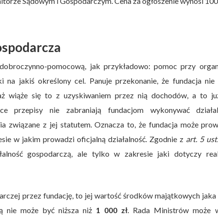
torze Sądowym i Gospodarczym. Cena za ogłoszenie wynosi 100 
gospodarcza
ią dobroczynno-pomocową, jak przykładowo: pomoc przy organi
i na jakiś określony cel. Panuje przekonanie, że fundacja ni
aż wiąże się to z uzyskiwaniem przez nią dochodów, a to już
ce przepisy nie zabraniają fundacjom wykonywać działal
nia związane z jej statutem. Oznacza to, że fundacja może pro
esie w jakim prowadzi oficjalną działalność. Zgodnie z
art. 5 ust
ność gospodarczą, ale tylko w zakresie jaki dotyczy reali
rczej przez fundację, to jej wartość środków majątkowych jak
zą nie może być niższa niż
1 000 zł
. Rada Ministrów może 