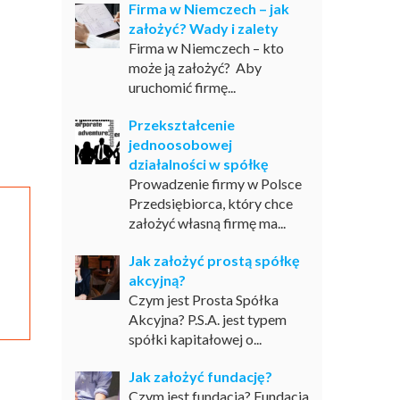
Firma w Niemczech – jak
założyć? Wady i zalety
Firma w Niemczech – kto
może ją założyć? Aby
uruchomić firmę...
Przekształcenie
jednoosobowej
działalności w spółkę
Prowadzenie firmy w Polsce
Przedsiębiorca, który chce
założyć własną firmę ma...
Jak założyć prostą spółkę
akcyjną?
Czym jest Prosta Spółka
Akcyjna? P.S.A. jest typem
spółki kapitałowej o...
Jak założyć fundację?
Czym jest fundacja? Fundacja