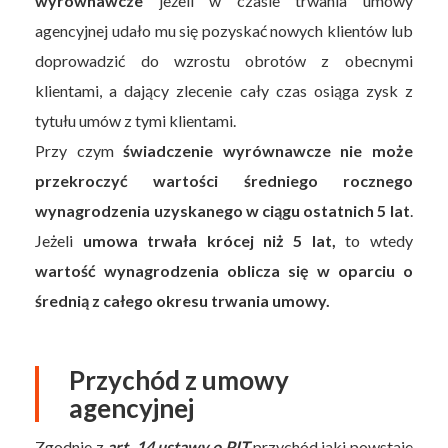
wyrównawcze
jeżeli w czasie trwania umowy
agencyjnej udało mu się pozyskać nowych klientów lub
doprowadzić do wzrostu obrotów z obecnymi
klientami, a dający zlecenie cały czas osiąga zysk z
tytułu umów z tymi klientami.
Przy czym
świadczenie wyrównawcze nie może
przekroczyć wartości średniego rocznego
wynagrodzenia uzyskanego w ciągu ostatnich 5 lat
.
Jeżeli
umowa trwała krócej niż 5 lat,
to wtedy
wartość wynagrodzenia oblicza się w oparciu o
średnią z całego okresu trwania umowy.
Przychód z umowy
agencyjnej
Zgodnie z
art. 14 ustawy o PIT
przychód jaki powstaje