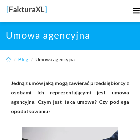
Skip
[
FakturaXL
]
T
to
n
main
content
Umowa agencyjna
Blog
Umowa agencyjna
Jedną z umów jaką mogą zawierać przedsiębiorcy z
osobami ich reprezentującymi jest umowa
agencyjna. Czym jest taka umowa? Czy podlega
opodatkowaniu?