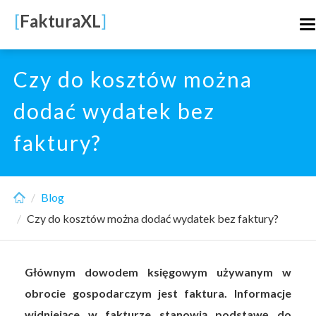
Skip
[
FakturaXL
]
T
to
n
main
content
Czy do kosztów można
dodać wydatek bez
faktury?
Blog
Czy do kosztów można dodać wydatek bez faktury?
Głównym dowodem księgowym używanym w
obrocie gospodarczym jest faktura. Informacje
widniejące w fakturze stanowią podstawę do