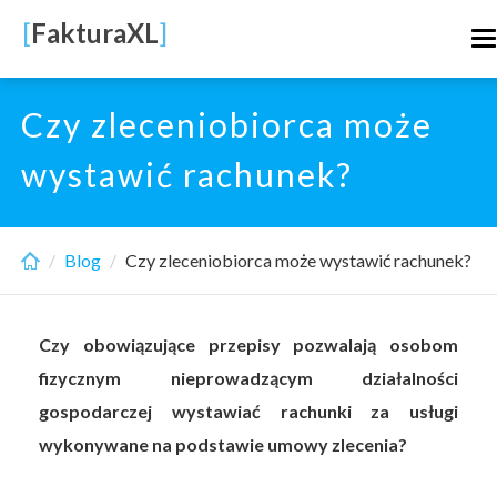
Skip
[
FakturaXL
]
T
to
n
main
content
Czy zleceniobiorca może
wystawić rachunek?
Blog
Czy zleceniobiorca może wystawić rachunek?
Czy obowiązujące przepisy pozwalają osobom
fizycznym nieprowadzącym działalności
gospodarczej wystawiać rachunki za usługi
wykonywane na podstawie umowy zlecenia?