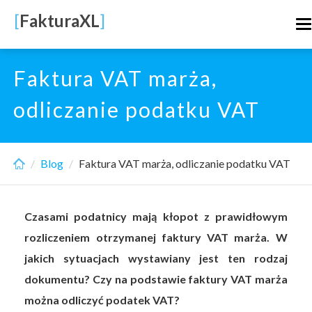
Skip
[
FakturaXL
]
T
to
n
main
content
Faktura VAT marża,
odliczanie podatku VAT
Blog
Faktura VAT marża, odliczanie podatku VAT
Czasami podatnicy mają kłopot z prawidłowym
rozliczeniem otrzymanej faktury VAT marża. W
jakich sytuacjach wystawiany jest ten rodzaj
dokumentu? Czy na podstawie faktury VAT marża
można odliczyć podatek VAT?