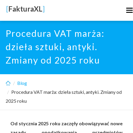
Skip
[
FakturaXL
]
T
to
n
main
content
Procedura VAT marża:
dzieła sztuki, antyki.
Zmiany od 2025 roku
Blog
Procedura VAT marża: dzieła sztuki, antyki. Zmiany od
2025 roku
Od stycznia 2025 roku zaczęły obowiązywać nowe
zasady opodatkowania przedmiotów