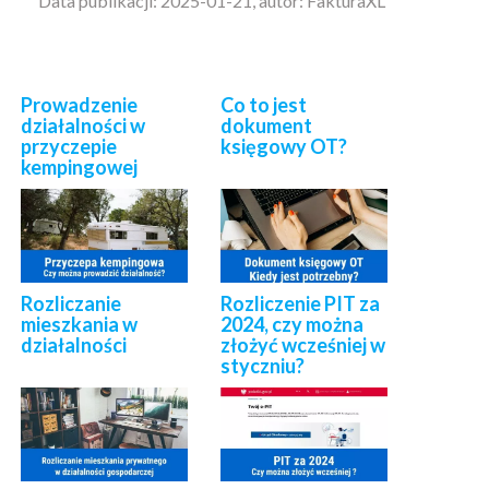
Data publikacji: 2025-01-21, autor: FakturaXL
Prowadzenie
Co to jest
działalności w
dokument
przyczepie
księgowy OT?
kempingowej
Rozliczanie
Rozliczenie PIT za
mieszkania w
2024, czy można
działalności
złożyć wcześniej w
styczniu?