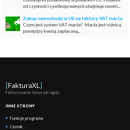
od czynności cywilnoprawnych obejmuje swoim...
Zakup samochodu w UE na fakturę VAT marża
Czym jest system VAT marża? Marża jest różnicą
pomiędzy kwotą zapłaconą...
[
FakturaXL
]
Fakturowanie łatwe jak nigdy
INNE STRONY
Funkcje programu
Cennik