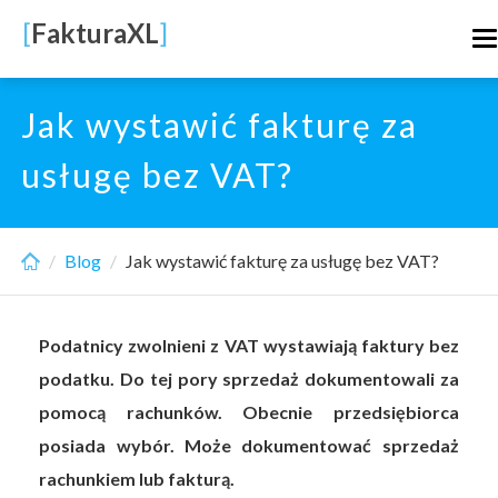
Skip
[
FakturaXL
]
T
to
n
main
content
Jak wystawić fakturę za
usługę bez VAT?
Blog
Jak wystawić fakturę za usługę bez VAT?
Podatnicy zwolnieni z VAT wystawiają faktury bez
podatku. Do tej pory sprzedaż dokumentowali za
pomocą rachunków. Obecnie przedsiębiorca
posiada wybór. Może dokumentować sprzedaż
rachunkiem lub fakturą.