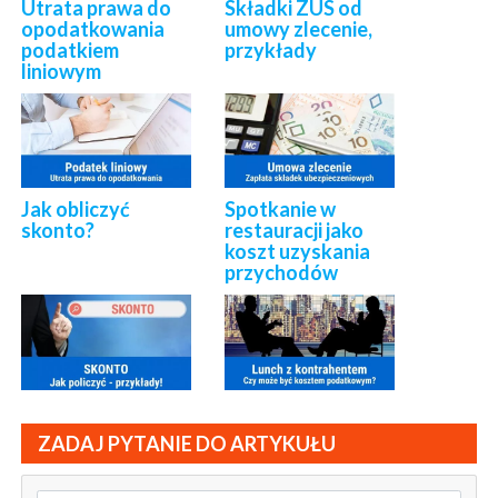
Utrata prawa do
Składki ZUS od
opodatkowania
umowy zlecenie,
podatkiem
przykłady
liniowym
Jak obliczyć
Spotkanie w
skonto?
restauracji jako
koszt uzyskania
przychodów
ZADAJ PYTANIE DO ARTYKUŁU