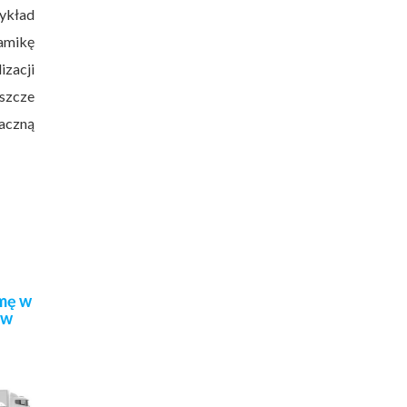
ykład
namikę
izacji
eszcze
zaczną
mę w
ów