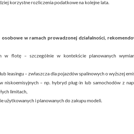
ziej korzystne rozliczenia podatkowe na kolejne lata.
y osobowe w ramach prowadzonej działalności, rekomend
ych w flotę – szczególnie w kontekście planowanych wymia
lub leasingu – zwłaszcza dla pojazdów spalinowych o wyższej emis
w niskoemisyjnych – np. hybryd plug-in lub samochodów z na
łych limitach,
nie użytkowanych i planowanych do zakupu modeli.