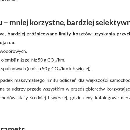
 – mniej korzystne, bardziej selektyw
we, bardziej zróżnicowane limity kosztów uzyskania przyc
pojazdu:
i wodorowych,
 emisji niższej niż 50 g CO₂/km,
spalinowych (emisja 50 g CO₂/km lub więcej).
padek maksymalnego limitu odliczeń dla większości samocho
na ta uderzy przede wszystkim w przedsiębiorców korzystając
chodów klasy średniej i wyższej, gdzie ceny katalogowe nier
arametr