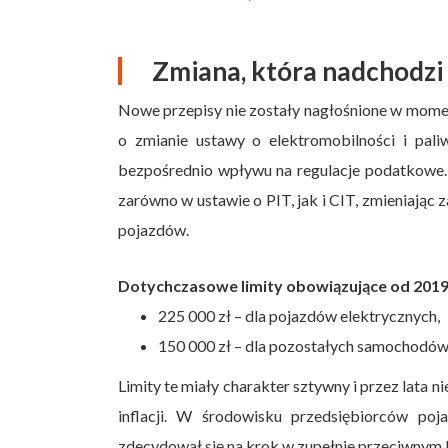
Zmiana, która nadchodzi 
Nowe przepisy nie zostały nagłośnione w momenc
o zmianie ustawy o elektromobilności i pali
bezpośrednio wpływu na regulacje podatkowe.
zarówno w ustawie o PIT, jak i CIT, zmieniają
pojazdów.
Dotychczasowe limity obowiązujące od 201
225 000 zł – dla pojazdów elektrycznych,
150 000 zł – dla pozostałych samochodó
Limity te miały charakter sztywny i przez lata 
inflacji. W środowisku przedsiębiorców poj
zdecydował się na krok w zupełnie przeciwnym 