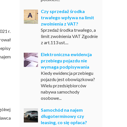
Czy sprzedaż środka
trwałego wpływa na limit
zwolnienia z VAT?
Sprzedaż środka trwałego, a
021 r.
limit zwolnienia VAT Zgodnie
rował
z art.113 ust....
episy
Elektroniczna ewidencja
ynajem
przebiegu pojazdu nie
wymaga podpisywania
Kiedy ewidencja przebiegu
pojazdu jest obowiązkowa?
Wielu przedsiębiorców
nabywa samochody
osobowe...
gólnej
Samochód na najem
długoterminowy czy
dawca
leasing, co się opłaca?