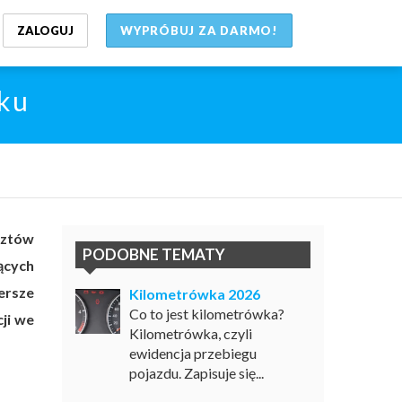
ZALOGUJ
WYPRÓBUJ ZA DARMO!
oku
sztów
PODOBNE TEMATY
ących
ersze
Kilometrówka 2026
Co to jest kilometrówka?
ji we
Kilometrówka, czyli
ewidencja przebiegu
pojazdu. Zapisuje się...