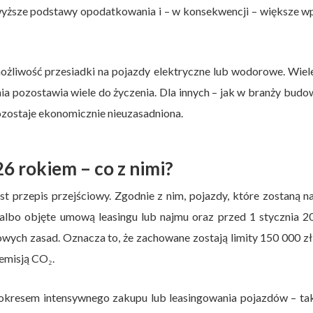
wyższe podstawy opodatkowania i – w konsekwencji – większe w
możliwość przesiadki na pojazdy elektryczne lub wodorowe. Wiel
nia pozostawia wiele do życzenia. Dla innych – jak w branży budo
pozostaje ekonomicznie nieuzasadniona.
6 rokiem – co z nimi?
 przepis przejściowy. Zgodnie z nim, pojazdy, które zostaną n
bo objęte umową leasingu lub najmu oraz przed 1 stycznia 20
ych zasad. Oznacza to, że zachowane zostają limity 150 000 zł
 emisją CO₂.
ę okresem intensywnego zakupu lub leasingowania pojazdów – ta