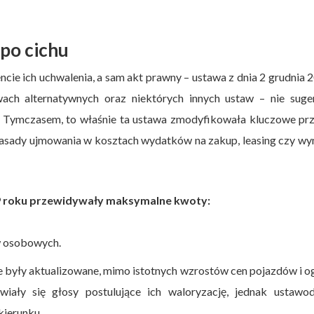
po cichu
ie ich uchwalenia, a sam akt prawny – ustawa z dnia 2 grudnia 2
wach alternatywnych oraz niektórych innych ustaw – nie suge
 Tymczasem, to właśnie ta ustawa zmodyfikowała kluczowe prz
c zasady ujmowania w kosztach wydatków na zakup, leasing czy w
9 roku przewidywały maksymalne kwoty:
w osobowych.
nie były aktualizowane, mimo istotnych wzrostów cen pojazdów i o
awiały się głosy postulujące ich waloryzację, jednak ustawo
kierunku.