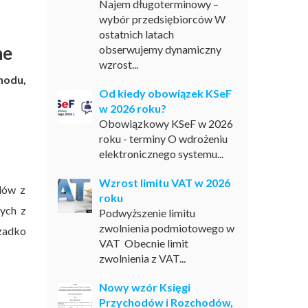
Najem długoterminowy –
wybór przedsiębiorców W
ostatnich latach
ne
obserwujemy dynamiczny
wzrost...
hodu,
Od kiedy obowiązek KSeF
w 2026 roku?
Obowiązkowy KSeF w 2026
roku - terminy O wdrożeniu
elektronicznego systemu...
Wzrost limitu VAT w 2026
dów z
roku
ych z
Podwyższenie limitu
zwolnienia podmiotowego w
zadko
VAT Obecnie limit
zwolnienia z VAT...
Nowy wzór Księgi
Przychodów i Rozchodów,