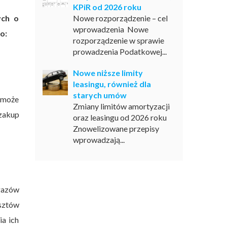
KPiR od 2026 roku
ych o
Nowe rozporządzenie – cel
wprowadzenia Nowe
o:
rozporządzenie w sprawie
prowadzenia Podatkowej...
Nowe niższe limity
leasingu, również dla
starych umów
a może
Zmiany limitów amortyzacji
 zakup
oraz leasingu od 2026 roku
Znowelizowane przepisy
wprowadzają...
gazów
sztów
a ich