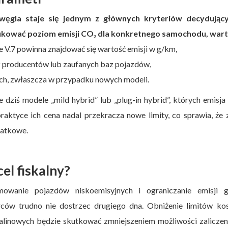
węgla staje się jednym z głównych kryteriów decydując
fikować poziom emisji CO₂ dla konkretnego samochodu, wart
e V.7 powinna znajdować się wartość emisji w g/km,
z producentów lub zaufanych baz pojazdów,
ych, zwłaszcza w przypadku nowych modeli.
 dziś modele „mild hybrid” lub „plug-in hybrid”, których emisj
raktyce ich cena nadal przekracza nowe limity, co sprawia, że
datkowe.
cel fiskalny?
owanie pojazdów niskoemisyjnych i ograniczanie emisji 
orców trudno nie dostrzec drugiego dna. Obniżenie limitów ko
inowych będzie skutkować zmniejszeniem możliwości zaliczeni