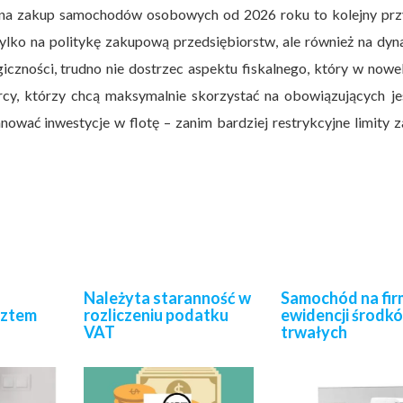
 na zakup samochodów osobowych od 2026 roku to kolejny prz
tylko na politykę zakupową przedsiębiorstw, ale również na dy
zności, trudno nie dostrzec aspektu fiskalnego, który w nowel
orcy, którzy chcą maksymalnie skorzystać na obowiązujących j
ować inwestycje w flotę – zanim bardziej restrykcyjne limity 
Należyta staranność w
Samochód na fir
sztem
rozliczeniu podatku
ewidencji środk
VAT
trwałych