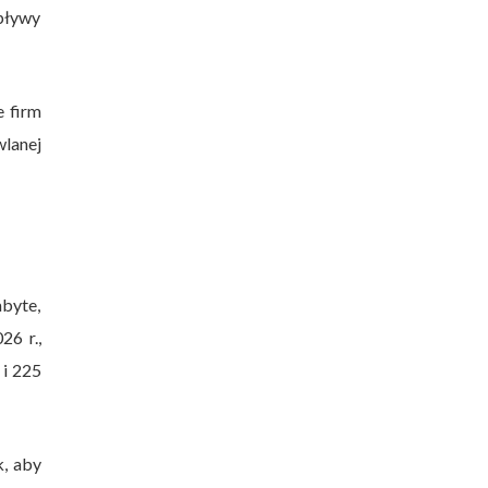
pływy
e firm
wlanej
abyte,
26 r.,
 i 225
k, aby