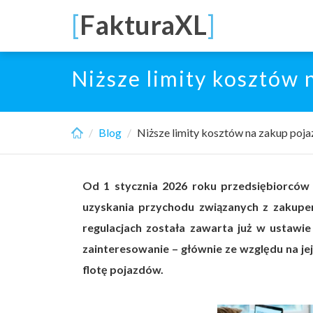
Skip
[
FakturaXL
]
to
main
content
Niższe limity kosztów
Blog
Niższe limity kosztów na zakup poj
Od 1 stycznia 2026 roku przedsiębiorców 
uzyskania przychodu związanych z zakup
regulacjach została zawarta już w ustawi
zainteresowanie – głównie ze względu na je
flotę pojazdów.