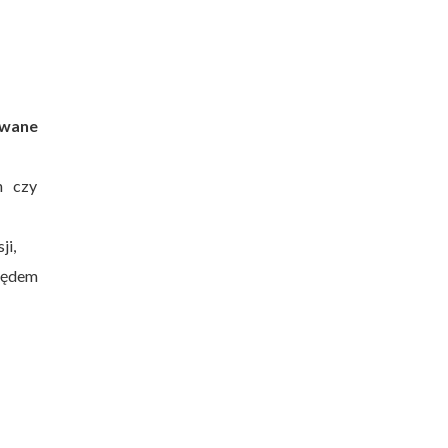
owane
n czy
ji,
pędem