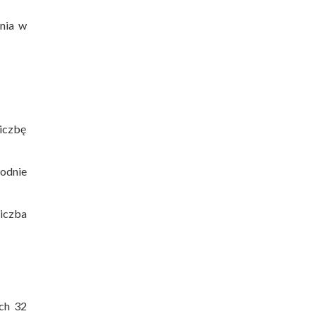
nia w
liczbę
godnie
liczba
ych 32