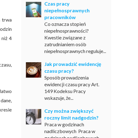
Czas pracy
niepełnosprawnych
pracowników
 trwa
Co oznacza stopień
godzin
niepełnosprawności?
Kwestie związane z
 niż 4
zatrudnianiem osób
niepełnosprawnych reguluje...
Jak prowadzić ewidencję
czasu,
czasu pracy?
Sposób prowadzenia
ewidencji czasu pracy Art.
łatwo
149 Kodeksu Pracy
wskazuje, że...
 dane,
resie
Czy można zwiększyć
roczny limit nadgodzin?
Praca w godzinach
nadliczbowych Praca w
godzinach nadliczbowych