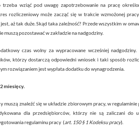
o trzeba wziąć pod uwagę zapotrzebowanie na pracę określo
kres rozliczeniowy może zacząć się w trakcie wzmożonej prac
jest, aż tak duże. Skąd taka zależność? Przede wszystkim w oma
 nie muszą pozostawać w zakładzie na nadgodziny.
atkowy czas wolny za wypracowane wcześniej nadgodziny. 
ików, którzy dostarczą odpowiedni wniosek i taki sposób rozli
anym rozwiązaniem jest wypłata dodatku do wynagrodzenia.
2 miesięcy.
y muszą znaleźć się w układzie zbiorowym pracy, w regulaminie
dykowana dla przedsiębiorców, którzy nie są zaliczani do u
ygotowania regulaminu pracy (
art. 150 § 1 Kodeksu pracy
).