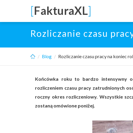
Skip
[
FakturaXL
]
to
main
content
Rozliczanie czasu prac
Blog
Rozliczanie czasu pracy na koniec ro
Końcówka roku to bardzo intensywny okr
rozliczeniem czasu pracy zatrudnionych osó
roczny okres rozliczeniowy. Wszystkie szc
zostaną omówione poniżej.