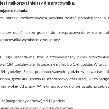
jest najkorzystniejszy dla pracownika.
jące działania:
m okresie rozliczeniowym powinna zostać pomniejszona o l
 należy odjąć liczbę godzin do przepracowania w danym ok
m pracownika wymiarem czasu pracy.
A. Jego pracodawca stosuje trzymiesięczny okres rozliczenio
ał 184 godziny, a w listopadzie mniej, bo 176 godzin. W grudn
184 godziny. Suma przepracowanych godzin w czwartym ok
inom, gdzie 488 godzin to standardowy czas pracy. 32 to nadg
ni wolne od pracy. W jaki sposób udało się ustalić przekroc
- 32 (nadgodziny dobowe) = 512 godzin
danym okresie rozliczeniowym) = 24 godziny