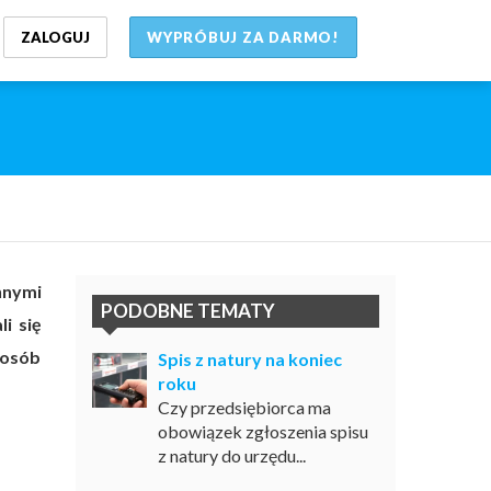
ZALOGUJ
WYPRÓBUJ ZA DARMO!
nnymi
PODOBNE TEMATY
i się
 osób
Spis z natury na koniec
roku
Czy przedsiębiorca ma
obowiązek zgłoszenia spisu
z natury do urzędu...