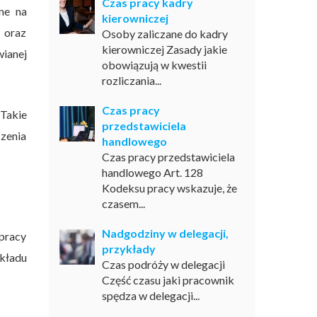
Czas pracy kadry
ne na
kierowniczej
y oraz
Osoby zaliczane do kadry
kierowniczej Zasady jakie
wianej
obowiązują w kwestii
rozliczania...
Czas pracy
Takie
przedstawiciela
czenia
handlowego
Czas pracy przedstawiciela
handlowego Art. 128
Kodeksu pracy wskazuje, że
czasem...
Nadgodziny w delegacji,
 pracy
przykłady
kładu
Czas podróży w delegacji
Część czasu jaki pracownik
spędza w delegacji...