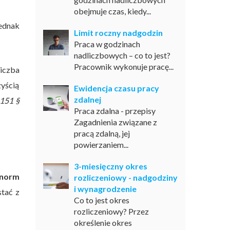
obejmuje czas, kiedy...
ednak
Limit roczny nadgodzin
Praca w godzinach
nadliczbowych – co to jest?
Pracownik wykonuje pracę...
liczba
yścią
Ewidencja czasu pracy
zdalnej
 151 §
Praca zdalna - przepisy
Zagadnienia związane z
pracą zdalną, jej
powierzaniem...
3-miesięczny okres
 norm
rozliczeniowy - nadgodziny
i wynagrodzenie
tać z
Co to jest okres
rozliczeniowy? Przez
określenie okres