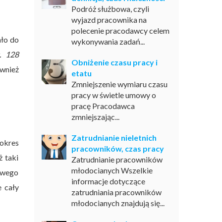
Podróż służbowa, czyli
wyjazd pracownika na
polecenie pracodawcy celem
ało do
wykonywania zadań...
t. 128
Obniżenie czasu pracy i
wnież
etatu
Zmniejszenie wymiaru czasu
pracy w świetle umowy o
pracę Pracodawca
zmniejszając...
Zatrudnianie nieletnich
okres
pracowników, czas pracy
ż taki
Zatrudnianie pracowników
młodocianych Wszelkie
owego
informacje dotyczące
e cały
zatrudniania pracowników
młodocianych znajdują się...