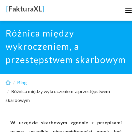
Skip
[
FakturaXL
]
T
to
n
main
content
Różnica między
wykroczeniem, a
przestępstwem skarbowym
Blog
Różnica między wykroczeniem, a przestępstwem
skarbowym
W urzędzie skarbowym zgodnie z przepisami
prawa wszelkie nieprawidłowości mogą być