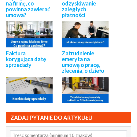
na firmę, co
odzyskiwanie
powinna zawierać
zaległych
umowa?
płatności
Faktura
Zatrudnienie
korygująca datę
emeryta na
sprzedaży
umowę o pracę,
zlecenia, o dzieło
ZADAJ PYTANIE DO ARTYKUŁU