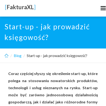
Skip
[
FakturaXL
]
T
to
n
main
content
Start-up - jak prowadzić
księgowość?
Blog
Start-up - jak prowadzić księgowość?
Coraz częściej słyszy się określenie start-up, które
polega na stosowaniu nowatorskich produktów,
technologii i usług nieznanych na rynku. Start-up
może być zarówno jednoosobową działalnością
gospodarczą, jak i działać jako różnorodne formy