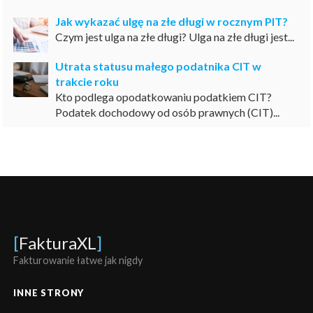
Jak wykazać ulgę na złe długi w rocznym PIT?
Czym jest ulga na złe długi? Ulga na złe długi jest...
Utrata statusu małego podatnika CIT w
trakcie roku
Kto podlega opodatkowaniu podatkiem CIT?
Podatek dochodowy od osób prawnych (CIT)...
[
FakturaXL
]
Fakturowanie łatwe jak nigdy
INNE STRONY