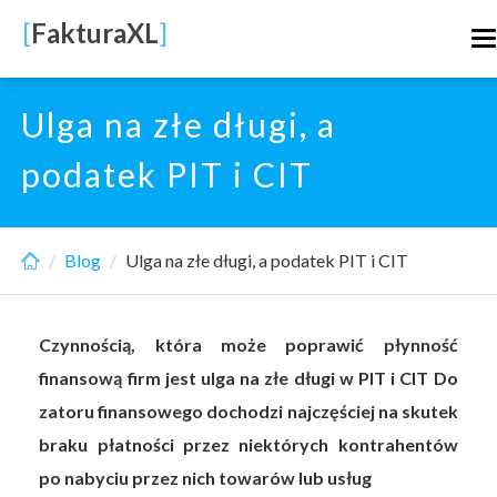
Skip
[
FakturaXL
]
T
to
n
main
content
Ulga na złe długi, a
podatek PIT i CIT
Blog
Ulga na złe długi, a podatek PIT i CIT
Czynnością, która może poprawić płynność
finansową firm jest ulga na złe długi w PIT i CIT Do
zatoru finansowego dochodzi najczęściej na skutek
braku płatności przez niektórych kontrahentów
po nabyciu przez nich towarów lub usług