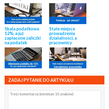
Skala podatkowa
Stałe miejsce
12%, a już
prowadzenia
zapłacone zaliczki
działalności, a
na podatek
pracownicy
ZADAJ PYTANIE DO ARTYKUŁU