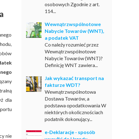
osobowych Zgodnie z art.
114...
a
Wewnątrzwspólnotowe
Nabycie Towarów (WNT),
nnego
a podatek VAT
chodu,
Co należy rozumieć przez
Wewnątrzwspólnotowe
robów
Nabycie Towarów (WNT)?
datek
Definicję WNT zawiera...
żnego
Jak wykazać transport na
ązany
fakturze WDT?
tralną
Wewnątrzwspólnotowa
Dostawa Towarów, a
ż dla
podstawa opodatkowania W
portu
niektórych okolicznościach
podatnik dokonujący...
e-Deklaracje - sposób
cy nie
wysyłki do Urzędu