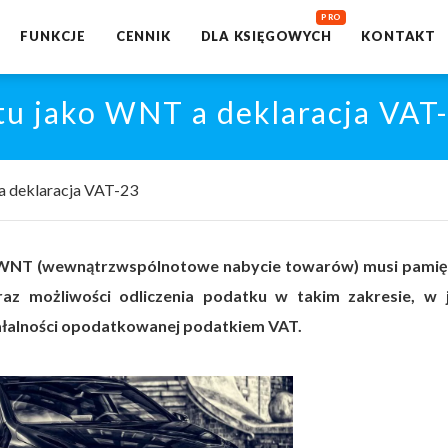
FUNKCJE
CENNIK
DLA KSIĘGOWYCH
KONTAKT
tu jako WNT a deklaracja VAT
a deklaracja VAT-23
 WNT (wewnątrzwspólnotowe nabycie towarów) musi pamię
raz możliwości odliczenia podatku w takim zakresie, w 
ałalności opodatkowanej podatkiem VAT.