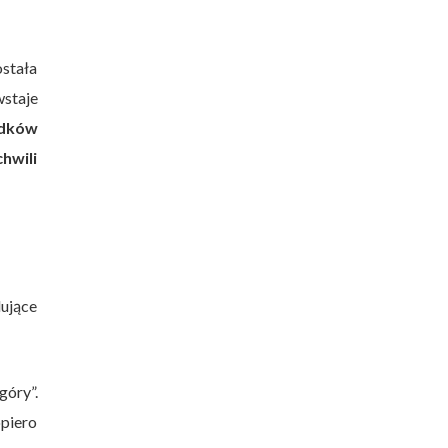
stała
staje
odków
hwili
lujące
góry”.
piero