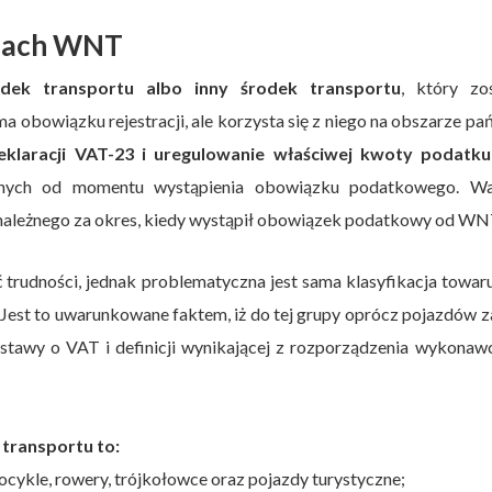
amach WNT
k transportu albo inny środek transportu
, który zos
a obowiązku rejestracji, ale korzysta się z niego na obszarze pa
eklaracji VAT-23 i uregulowanie właściwej kwoty podatk
zonych od momentu wystąpienia obowiązku podatkowego. Wa
należnego za okres, kiedy wystąpił obowiązek podatkowy od WN
 trudności, jednak problematyczna jest sama klasyfikacja towar
 Jest to uwarunkowane faktem, iż do tej grupy oprócz pojazdów z
stawy o VAT i definicji wynikającej z rozporządzenia wykonaw
transportu to:
ocykle, rowery, trójkołowce oraz pojazdy turystyczne;