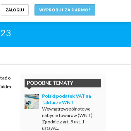
ZALOGUJ
WYPRÓBUJ ZA DARMO!
-23
tać o
PODOBNE TEMATY
jakim
Polski podatek VAT na
fakturze WNT
Wewnątrzwspólnotowe
nabycie towarów (WNT)
Zgodnie z art. 9 ust. 1
ustawy...