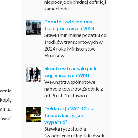
nie podaje dokładnej definicji
samochodu...
Podatek od środków
transportowych 2024
Stawki minimalne podatku od
środków transportowych w
2024 roku Ministerstwo
Finansów...
Skonto w transakcjach
zagranicznych WNT
Wewnątrzwspólnotowe
nabycie towarów Zgodnie z
żenia
art. 9 ust. 1 ustawy o...
 kopię
Deklaracja VAT-12 dla
cji 35
taksówkarzy, jak
otować
wypełnić?
Stawka ryczałtu dla
świadczenia usług taksówek