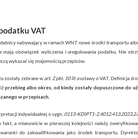
 podatku VAT
odatnicy nabywający w ramach WNT nowe środki transportu albo
e mają obowiązek wyliczenia i uregulowania podatku. Nie otr
szą wykazać się znajomością przepisów.
u zostały zebrane w
art. 2 pkt. 10 lit a
ustawy o VAT. Definicja ś
 iż
przebieg albo okres, od kiedy zostały dopuszczone do uż
azanego w przepisach.
pretacji indywidualnej o sygn.
0113-KDIPT1-2.4012.413.2023.2
y fakt, a mianowicie w pierwszej kolejności należy zweryfikowa
 warunki do zakwalifikowania jako środek transportu. Dyrekto