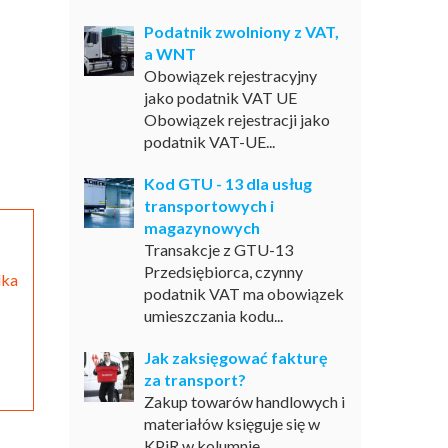
Podatnik zwolniony z VAT,
a WNT
Obowiązek rejestracyjny
jako podatnik VAT UE
Obowiązek rejestracji jako
podatnik VAT-UE...
Kod GTU - 13 dla usług
transportowych i
magazynowych
Transakcje z GTU-13
Przedsiębiorca, czynny
dka
podatnik VAT ma obowiązek
umieszczania kodu...
Jak zaksięgować fakturę
za transport?
Zakup towarów handlowych i
materiałów księguje się w
KPiR w kolumnie...