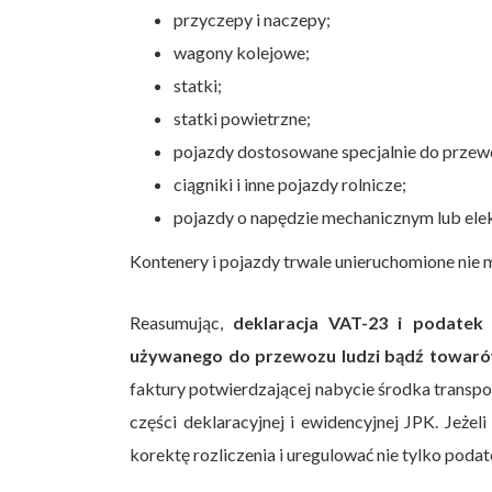
przyczepy i naczepy;
wagony kolejowe;
statki;
statki powietrzne;
pojazdy dostosowane specjalnie do przew
ciągniki i inne pojazdy rolnicze;
pojazdy o napędzie mechanicznym lub ele
Kontenery i pojazdy trwale unieruchomione nie 
Reasumując,
deklaracja VAT-23 i podatek
używanego do przewozu ludzi bądź towaró
faktury potwierdzającej nabycie środka transpo
części deklaracyjnej i ewidencyjnej JPK. Jeż
korektę rozliczenia i uregulować nie tylko podat