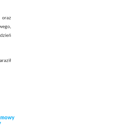
u oraz
wego,
dzień
araził
 umowy
y