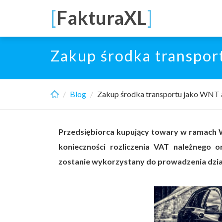
Skip
[
FakturaXL
]
to
main
content
Zakup środka transpor
Blog
Zakup środka transportu jako WNT 
Przedsiębiorca kupujący towary w ramach
konieczności rozliczenia VAT należnego o
zostanie wykorzystany do prowadzenia dzi