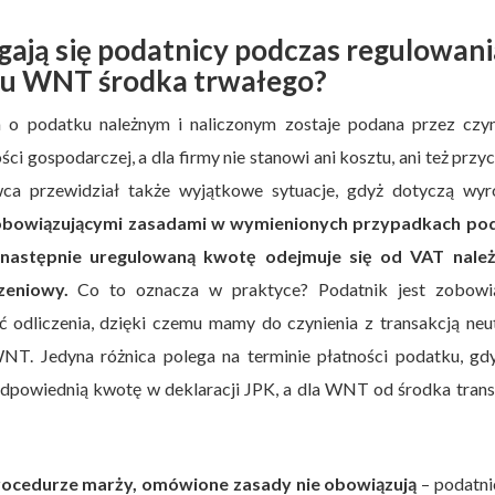
gają się podatnicy podczas regulowani
u WNT środka trwałego?
 o podatku należnym i naliczonym zostaje podana przez czy
i gospodarczej, a dla firmy nie stanowi ani kosztu, ani też przy
wca przewidział także wyjątkowe sytuacje, gdyż dotyczą wy
obowiązującymi zasadami w wymienionych przypadkach po
 następnie uregulowaną kwotę odejmuje się od VAT nale
zeniowy.
Co to oznacza w praktyce? Podatnik jest zobowi
 odliczenia, dzięki czemu mamy do czynienia z transakcją neu
NT. Jedyna różnica polega na terminie płatności podatku, gdy
dpowiednią kwotę w deklaracji JPK, a dla WNT od środka trans
 procedurze marży, omówione zasady nie obowiązują
– podatni