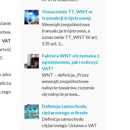
Oznaczenie TT_WNT w
transakcji trójstronnej
tanie
Wewnątrzwspólnotowa
transakcja trójstronna, a
ństwa.
oznaczenie TT_WNT W art.
u VAT
135 ust. 1...
rtość
Faktura WNT otrzymana z
T.
opóźnieniem, jak rozliczyć
VAT?
u jako
WNT – definicja „Przez
wewnątrzwspólnotowe
alicza
nabycie towarów, rozumie
czego
się nabycie prawa...
Definicja samochodu
ciężarowego w firmie
Definicja samochodu
ciężarowego Ustawa o VAT