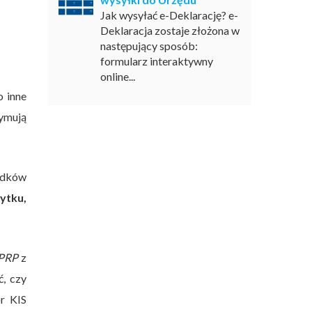
Jak wysyłać e-Deklarację? e-
Deklaracja zostaje złożona w
następujący sposób:
formularz interaktywny
online...
 inne
zymują
rodków
ytku,
.PRP
z
ć, czy
r KIS