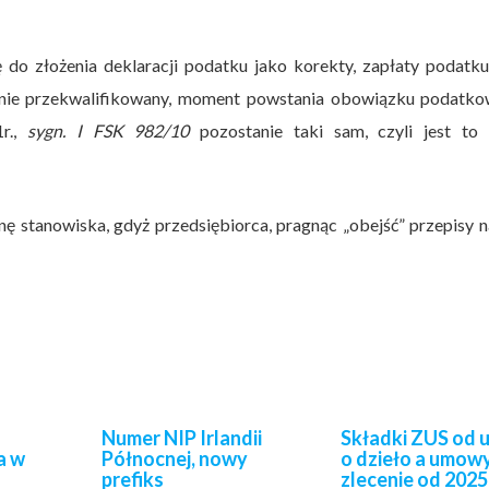
 do złożenia deklaracji podatku jako korekty, zapłaty podatk
tanie przekwalifikowany, moment powstania obowiązku podatko
r.,
sygn. I FSK 982/10
pozostanie taki sam, czyli jest to 
anę stanowiska, gdyż przedsiębiorca, pragnąc „obejść” przepisy n
Numer NIP Irlandii
Składki ZUS od
a w
Północnej, nowy
o dzieło a umow
prefiks
zlecenie od 2025