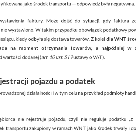
asyfikowana jako środek transportu — odpowiedź była negatywna.
tawienia faktury. Może dojść do sytuacji, gdy faktura zo
ej nie wystawiono. W takim przypadku obowiązek podatkowy pow
iesiącu, kiedy odbyła się dostawa towarów. Z kolei
dla WNT śr
ada na moment otrzymania towarów, a najpóźniej w c
d wartości dodanej (
art. 10 ust. 5 i 9
ustawy o VAT).
estracji pojazdu a podatek
prowadzonej działalności i w tym celu na przykład podmioty hand
orca nie rejestruje pojazdu, czyli nie reguluje podatku „z 
k transportu zakupiony w ramach WNT jako środek trwały i do