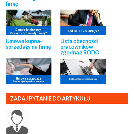
firmę
Umowa kupna-
Lista obecności
sprzedaży na firmę
pracowników
zgodna z RODO
ZADAJ PYTANIE DO ARTYKUŁU