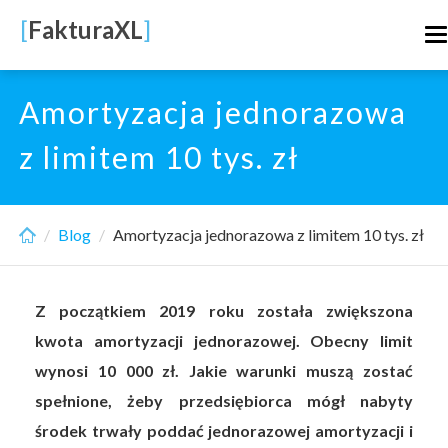
Skip
[
FakturaXL
]
T
to
n
main
content
Amortyzacja jednorazowa
z limitem 10 tys. zł
Blog
Amortyzacja jednorazowa z limitem 10 tys. zł
Z początkiem 2019 roku została zwiększona
kwota amortyzacji jednorazowej. Obecny limit
wynosi 10 000 zł. Jakie warunki muszą zostać
spełnione, żeby przedsiębiorca mógł nabyty
środek trwały poddać jednorazowej amortyzacji i