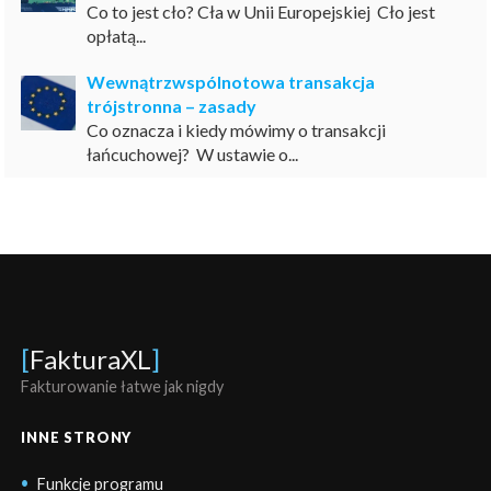
Co to jest cło? Cła w Unii Europejskiej Cło jest
opłatą...
Wewnątrzwspólnotowa transakcja
trójstronna – zasady
Co oznacza i kiedy mówimy o transakcji
łańcuchowej? W ustawie o...
[
FakturaXL
]
Fakturowanie łatwe jak nigdy
INNE STRONY
Funkcje programu