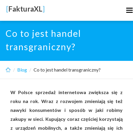
Skip
[
FakturaXL
]
T
to
n
main
content
Co to jest handel
transgraniczny?
Blog
Co to jest handel transgraniczny?
W Polsce sprzedaż internetowa zwiększa się z
roku na rok. Wraz z rozwojem zmieniają się też
nawyki konsumentów i sposób w jaki robimy
zakupy w sieci. Kupujący coraz częściej korzystają
z urządzeń mobilnych, a także zmieniają się ich