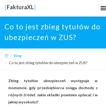
Skip
[
FakturaXL
]
T
to
n
main
content
Co to jest zbieg tytułów do
ubezpieczeń w ZUS?
Blog
Co to jest zbieg tytułów do ubezpieczeń w ZUS?
Zbieg tytułów ubezpieczeń występuje w
momencie, gdy przedsiębiorca osiąga dochody z
różnych źródeł. Jakie składki powinien opłacać i w
jakiej wysokości?