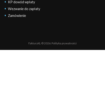
KP dowód wpłaty
Wezwanie do zapłaty
Zamówienie
FakturaXL © 2026.
Polityka prywatności