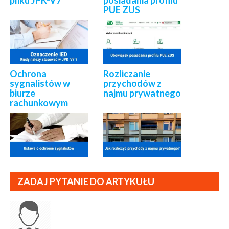
pliku JPK-V7
posiadania profilu
PUE ZUS
Ochrona
Rozliczanie
sygnalistów w
przychodów z
biurze
najmu prywatnego
rachunkowym
ZADAJ PYTANIE DO ARTYKUŁU