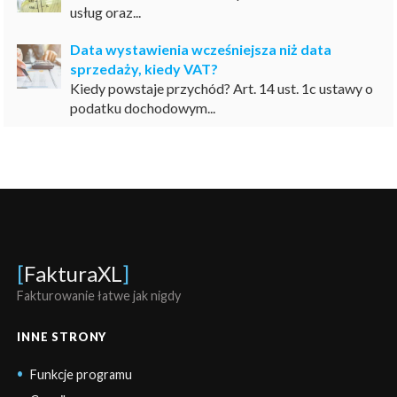
usług oraz...
Data wystawienia wcześniejsza niż data
sprzedaży, kiedy VAT?
Kiedy powstaje przychód? Art. 14 ust. 1c ustawy o
podatku dochodowym...
[
FakturaXL
]
Fakturowanie łatwe jak nigdy
INNE STRONY
Funkcje programu