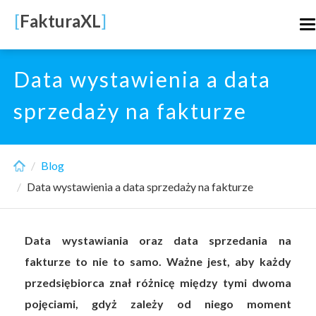
Skip
[
FakturaXL
]
T
to
n
main
content
Data wystawienia a data
sprzedaży na fakturze
Blog
Data wystawienia a data sprzedaży na fakturze
Data wystawiania oraz data sprzedania na
fakturze to nie to samo. Ważne jest, aby każdy
przedsiębiorca znał różnicę między tymi dwoma
pojęciami, gdyż zależy od niego moment