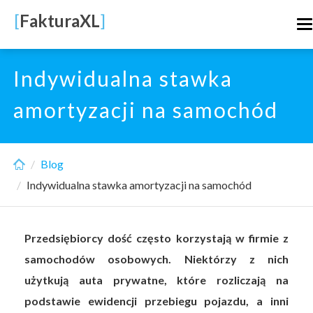
Skip
[
FakturaXL
]
T
to
n
main
content
Indywidualna stawka
amortyzacji na samochód
Blog
Indywidualna stawka amortyzacji na samochód
Przedsiębiorcy dość często korzystają w firmie z
samochodów osobowych. Niektórzy z nich
użytkują auta prywatne, które rozliczają na
podstawie ewidencji przebiegu pojazdu, a inni