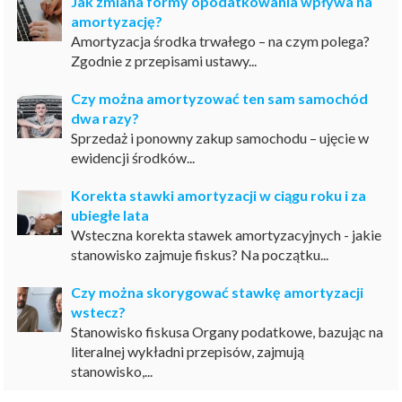
Jak zmiana formy opodatkowania wpływa na
amortyzację?
Amortyzacja środka trwałego – na czym polega?
Zgodnie z przepisami ustawy...
Czy można amortyzować ten sam samochód
dwa razy?
Sprzedaż i ponowny zakup samochodu – ujęcie w
ewidencji środków...
Korekta stawki amortyzacji w ciągu roku i za
ubiegłe lata
Wsteczna korekta stawek amortyzacyjnych - jakie
stanowisko zajmuje fiskus? Na początku...
Czy można skorygować stawkę amortyzacji
wstecz?
Stanowisko fiskusa Organy podatkowe, bazując na
literalnej wykładni przepisów, zajmują
stanowisko,...