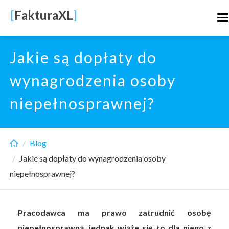
Skip
[
FakturaXL
]
T
to
n
main
content
Jakie są dopłaty do
wynagrodzenia osoby
niepełnosprawnej?
Blog
Jakie są dopłaty do wynagrodzenia osoby
niepełnosprawnej?
Pracodawca ma prawo zatrudnić osobę
niepełnosprawną, jednak wiąże się to dla niego z