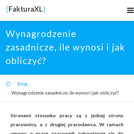
Skip
[
FakturaXL
]
T
to
n
main
content
Wynagrodzenie
zasadnicze, ile wynosi i jak
obliczyć?
Blog
Wynagrodzenie zasadnicze, ile wynosi i jak obliczyć?
Stronami stosunku pracy są z jednej strony
pracownicy, a z drugiej pracodawca. W ramach
umowy o pracę pracownik zobowiązuje się do