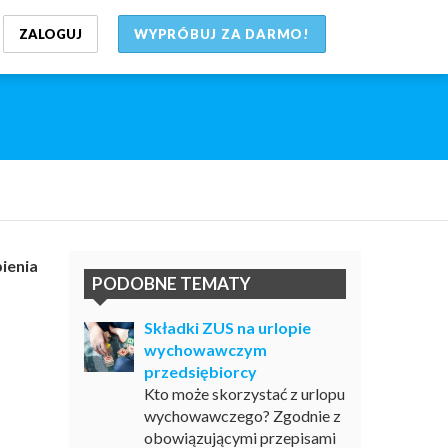
ZALOGUJ
WYPRÓBUJ ZA DARMO!
ienia
PODOBNE TEMATY
Składki ZUS na urlopie
wychowawczym
przedsiębiorcy
Kto może skorzystać z urlopu
wychowawczego? Zgodnie z
obowiązującymi przepisami