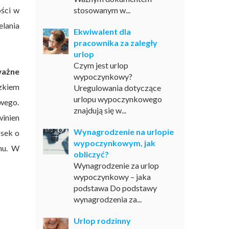
ści w
stosowanym w...
elania
Ekwiwalent dla
pracownika za zaległy
urlop
Czym jest urlop
ażne
wypoczynkowy?
zkiem
Uregulowania dotyczące
urlopu wypoczynkowego
wego.
znajdują się w...
winien
Wynagrodzenie na urlopie
osek o
wypoczynkowym, jak
nu. W
obliczyć?
Wynagrodzenie za urlop
wypoczynkowy – jaka
podstawa Do podstawy
wynagrodzenia za...
Urlop rodzinny