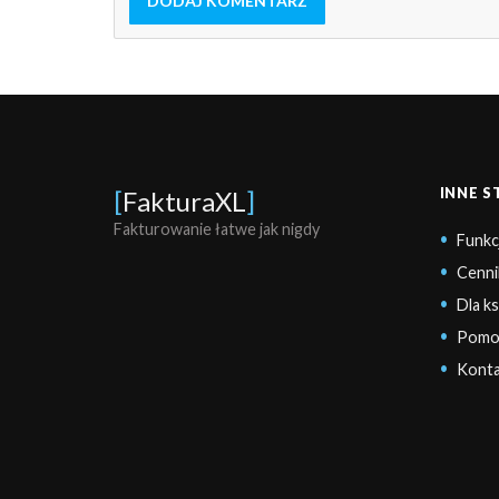
DODAJ KOMENTARZ
INNE 
[
FakturaXL
]
Fakturowanie łatwe jak nigdy
Funkc
Cenni
Dla k
Pomo
Konta