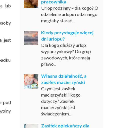
pracownika
ma lub
Urlop rodzinny – dla kogo? O
udzielenie urlopu rodzinnego
mogłaby starać...
 osoby
Kiedy przysługuje więcej
dni urlopu?
 jest
Dla kogo dłuższy urlop
wypoczynkowy? Do grup
zawodowych, które mają
padku
prawo...
Własna działalność, a
zasiłek macierzyński
Czym jest zasiłek
macierzyński i kogo
dotyczy? Zasiłek
le pod
macierzyński jest
wolny
świadczeniem...
Zasiłek opiekuńczy dla