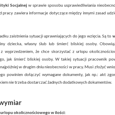
tyki Socjalnej
w sprawie sposobu usprawiedliwiania nieobecno
d pracy zawiera informacje dotyczące między innymi zasad udzi
adku zaistnienia sytuacji uprawniających do jego wzięcia. Są to
w
ny dziecka, własny ślub lub śmierć bliskiej osoby. Obowią
z wyprzedzeniem, że chce skorzystać z urlopu okolicznościo
o, jak śmierć bliskiej osoby. W takiej sytuacji pracownik po
 najpóźniej w drugim dniu nieobecności w pracy. Musi złożyć wni
rego powinien dołączyć wymagane dokumenty, jak np.: akt zgo
eckiem nie trzeba dostarczać żadnych dodatkowych dokumentów.
 wymiar
urlopu okolicznościowego w ilości: