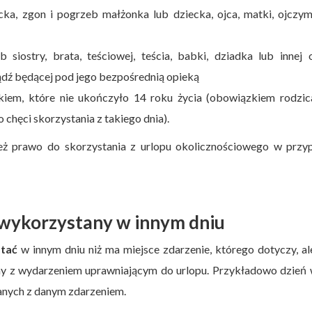
cka, zgon i pogrzeb małżonka lub dziecka, ojca, matki, ojczy
siostry, brata, teściowej, teścia, babki, dziadka lub innej
ądź będącej pod jego bezpośrednią opieką
kiem, które nie ukończyło 14 roku życia (obowiązkiem rodzica
chęci skorzystania z takiego dnia).
ież prawo do skorzystania z urlopu okolicznościowego w przy
 wykorzystany w innym dniu
stać
w innym dniu niż ma miejsce zdarzenie, którego dotyczy, a
ny z wydarzeniem uprawniającym do urlopu. Przykładowo dzień 
anych z danym zdarzeniem.