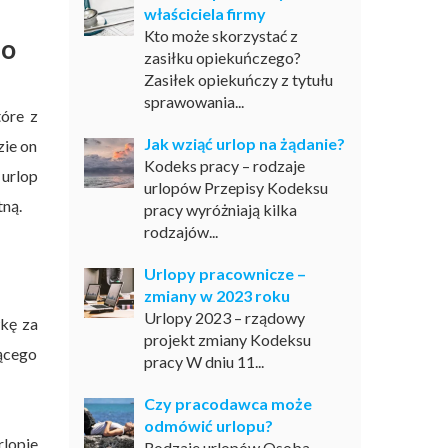
właściciela firmy
Kto może skorzystać z
do
zasiłku opiekuńczego?
Zasiłek opiekuńczy z tytułu
sprawowania...
tóre z
Jak wziąć urlop na żądanie?
zie on
Kodeks pracy – rodzaje
 urlop
urlopów Przepisy Kodeksu
tną.
pracy wyróżniają kilka
rodzajów...
Urlopy pracownicze –
zmiany w 2023 roku
Urlopy 2023 – rządowy
wkę za
projekt zmiany Kodeksu
jącego
pracy W dniu 11...
Czy pracodawca może
odmówić urlopu?
rlopie
Rodzaje urlopów Osoba