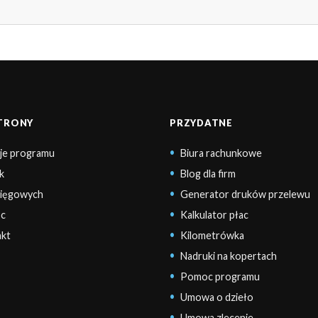
STRONY
PRZYDATNE
je programu
Biura rachunkowe
k
Blog dla firm
sięgowych
Generator druków przelewu
c
Kalkulator płac
kt
Kilometrówka
Nadruki na kopertach
Pomoc programu
Umowa o dzieło
Umowa zlecenie