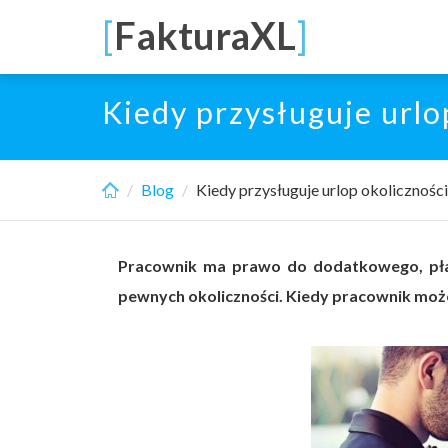
Skip
[
FakturaXL
]
to
main
content
Kiedy przysługuje urlo
Blog
Kiedy przysługuje urlop okolicznośc
Pracownik ma prawo do dodatkowego, pła
pewnych okoliczności. Kiedy pracownik moż