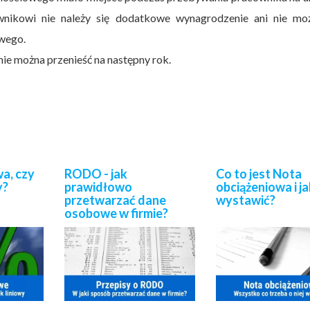
wnikowi nie należy się dodatkowe wynagrodzenie ani nie mo
owego.
e można przenieść na następny rok.
a, czy
RODO - jak
Co to jest Nota
y?
prawidłowo
obciążeniowa i ja
przetwarzać dane
wystawić?
osobowe w firmie?