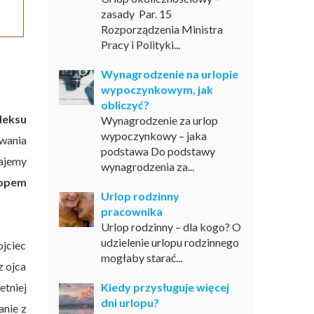
zasady Par. 15
Rozporządzenia Ministra
Pracy i Polityki...
Wynagrodzenie na urlopie
wypoczynkowym, jak
obliczyć?
deksu
Wynagrodzenie za urlop
wypoczynkowy – jaka
wania
podstawa Do podstawy
najemy
wynagrodzenia za...
lopem
Urlop rodzinny
pracownika
Urlop rodzinny – dla kogo? O
udzielenie urlopu rodzinnego
ojciec
mogłaby starać...
z ojca
etniej
Kiedy przysługuje więcej
dni urlopu?
anie z