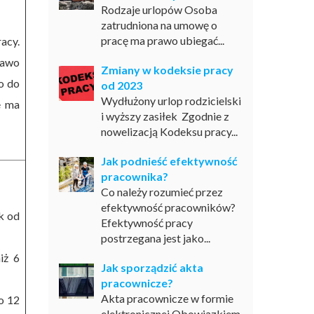
Rodzaje urlopów Osoba
zatrudniona na umowę o
pracę ma prawo ubiegać...
acy.
rawo
Zmiany w kodeksie pracy
o do
od 2023
Wydłużony urlop rodzicielski
e ma
i wyższy zasiłek Zgodnie z
nowelizacją Kodeksu pracy...
Jak podnieść efektywność
pracownika?
Co należy rozumieć przez
efektywność pracowników?
k od
Efektywność pracy
postrzegana jest jako...
iż 6
Jak sporządzić akta
pracownicze?
Akta pracownicze w formie
o 12
elektronicznej Obowiązkiem