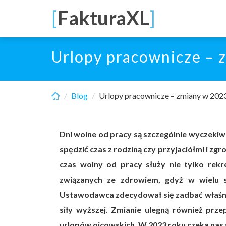
Skip
[
FakturaXL
]
to
main
content
Urlopy pracownicze – 
Blog
Urlopy pracownicze – zmiany w 202
Dni wolne od pracy są szczególnie wyczekiw
spędzić czas z rodziną czy przyjaciółmi i z
czas wolny od pracy służy nie tylko rek
związanych ze zdrowiem, gdyż w wielu sy
Ustawodawca zdecydował się zadbać właśnie
siły wyższej. Zmianie ulegną również prze
urlopów ojcowskich. W 2023 roku czeka nas s