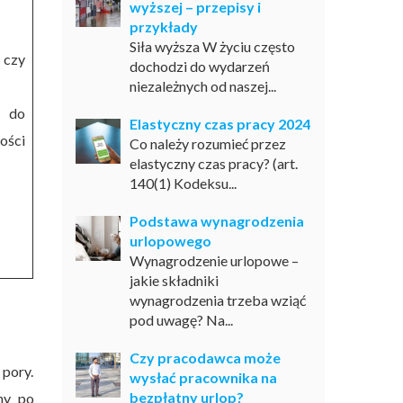
wyższej – przepisy i
przykłady
Siła wyższa W życiu często
 czy
dochodzi do wydarzeń
niezależnych od naszej...
ę do
Elastyczny czas pracy 2024
ości
Co należy rozumieć przez
elastyczny czas pracy? (art.
140(1) Kodeksu...
Podstawa wynagrodzenia
urlopowego
Wynagrodzenie urlopowe –
jakie składniki
wynagrodzenia trzeba wziąć
pod uwagę? Na...
Czy pracodawca może
 pory.
wysłać pracownika na
bezpłatny urlop?
ny po