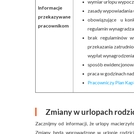
wymiar urlopu wypocz
Informacje
zasady wypowiadania 
przekazywane
obowiązujące u konk
pracownikom
regulamin wynagradza
brak regulaminów w
przekazania zatrudnio
wypłat wynagrodzenia 
sposób ewidencjonowa
praca w godzinach na
Pracowniczy Plan Kap
Zmiany w urlopach rodzic
Zacznijmy od informacji, że urlopy macierzyń
Zmiany będą wprowadzone w urlopie rodzicie