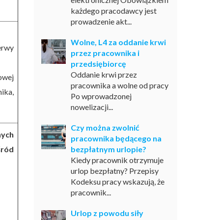
każdego pracodawcy jest
prowadzenie akt...
Wolne, L4 za oddanie krwi
erwy
przez pracownika i
przedsiębiorcę
Oddanie krwi przez
owej
pracownika a wolne od pracy
ika,
Po wprowadzonej
nowelizacji...
Czy można zwolnić
nych
pracownika będącego na
śród
bezpłatnym urlopie?
Kiedy pracownik otrzymuje
urlop bezpłatny? Przepisy
Kodeksu pracy wskazują, że
pracownik...
Urlop z powodu siły