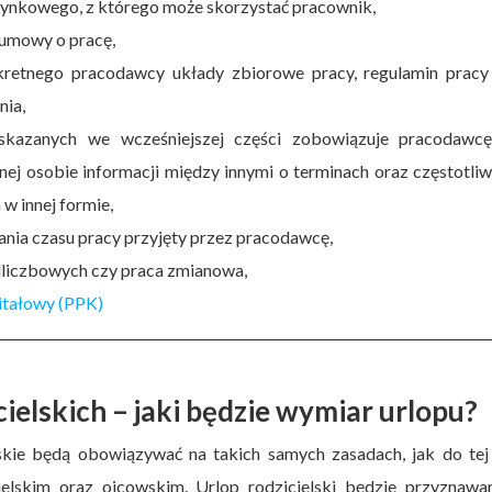
ynkowego, z którego może skorzystać pracownik,
umowy o pracę,
retnego pracodawcy układy zbiorowe pracy, regulamin pracy
nia,
skazanych we wcześniejszej części zobowiązuje pracodawc
nej osobie informacji między innymi o terminach oraz częstotliw
w innej formie,
nia czasu pracy przyjęty przez pracodawcę,
dliczbowych czy praca zmianowa,
itałowy (PPK)
ielskich – jaki będzie wymiar urlopu?
skie będą obowiązywać na takich samych zasadach, jak do tej
lskim oraz ojcowskim. Urlop rodzicielski będzie przyznawa