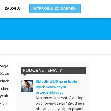
ZALOGUJ
WYPRÓBUJ ZA DARMO!
acje,
PODOBNE TEMATY
ć, że
elach
Składki ZUS na urlopie
wychowawczym
skie.
przedsiębiorcy
ytułu
Kto może skorzystać z urlopu
ich i
wychowawczego? Zgodnie z
obowiązującymi przepisami