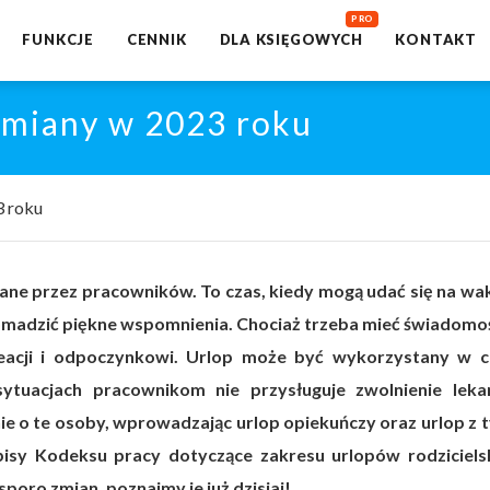
FUNKCJE
CENNIK
DLA KSIĘGOWYCH
KONTAKT
zmiany w 2023 roku
3 roku
ane przez pracowników. To czas, kiedy mogą udać się na wak
gromadzić piękne wspomnienia. Chociaż trzeba mieć świadomoś
reacji i odpoczynkowi. Urlop może być wykorzystany w c
tuacjach pracownikom nie przysługuje zwolnienie lekar
 o te osoby, wprowadzając urlop opiekuńczy oraz urlop z t
pisy Kodeksu pracy dotyczące zakresu urlopów rodzicielsk
poro zmian, poznajmy je już dzisiaj!