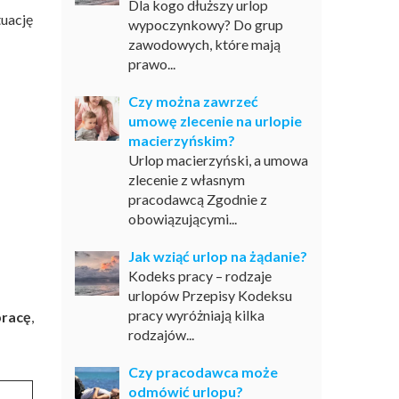
Dla kogo dłuższy urlop
uację
wypoczynkowy? Do grup
zawodowych, które mają
prawo...
Czy można zawrzeć
umowę zlecenie na urlopie
macierzyńskim?
Urlop macierzyński, a umowa
zlecenie z własnym
pracodawcą Zgodnie z
obowiązującymi...
Jak wziąć urlop na żądanie?
Kodeks pracy – rodzaje
urlopów Przepisy Kodeksu
pracy wyróżniają kilka
pracę
,
rodzajów...
Czy pracodawca może
odmówić urlopu?