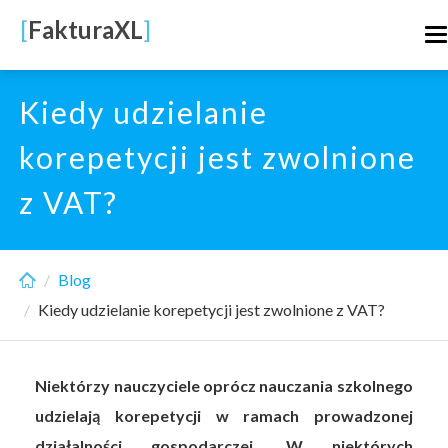
Skip
[
FakturaXL
]
T
to
n
main
content
Kiedy udzielanie
korepetycji jest zwolnione
z VAT?
Blog
Kiedy udzielanie korepetycji jest zwolnione z VAT?
Niektórzy nauczyciele oprócz nauczania szkolnego
udzielają korepetycji w ramach prowadzonej
działalności gospodarczej. W niektórych