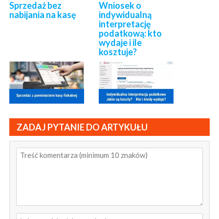
Sprzedaż bez
Wniosek o
nabijania na kasę
indywidualną
interpretację
podatkową: kto
wydaje i ile
kosztuje?
ZADAJ PYTANIE DO ARTYKUŁU