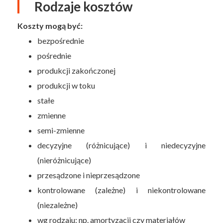
Rodzaje kosztów
Koszty mogą być:
bezpośrednie
pośrednie
produkcji zakończonej
produkcji w toku
stałe
zmienne
semi-zmienne
decyzyjne (różnicujące) i niedecyzyjne
(nieróżnicujące)
przesądzone i nieprzesądzone
kontrolowane (zależne) i niekontrolowane
(niezależne)
wg rodzaju: np. amortyzacji czy materiałów