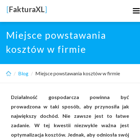
Skip
[
FakturaXL
]
T
to
n
main
content
Miejsce powstawania
kosztów w firmie
Blog
Miejsce powstawania kosztów w firmie
Działalność gospodarcza powinna być
prowadzona w taki sposób, aby przynosiła jak
największy dochód. Nie zawsze jest to łatwe
zadanie. W tej kwestii niezwykle ważna jest
optymalizacja kosztów. Jednak, aby odniosła swój