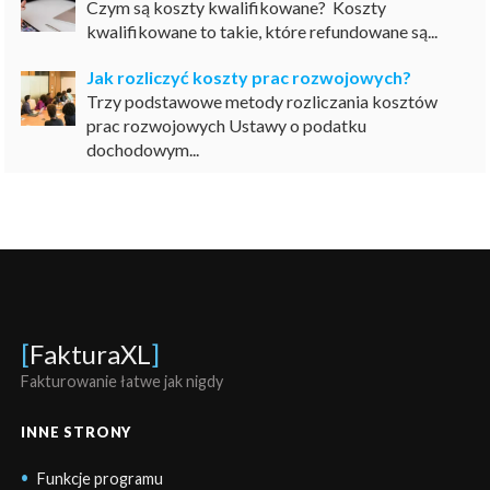
Czym są koszty kwalifikowane? Koszty
kwalifikowane to takie, które refundowane są...
Jak rozliczyć koszty prac rozwojowych?
Trzy podstawowe metody rozliczania kosztów
prac rozwojowych Ustawy o podatku
dochodowym...
[
FakturaXL
]
Fakturowanie łatwe jak nigdy
INNE STRONY
Funkcje programu