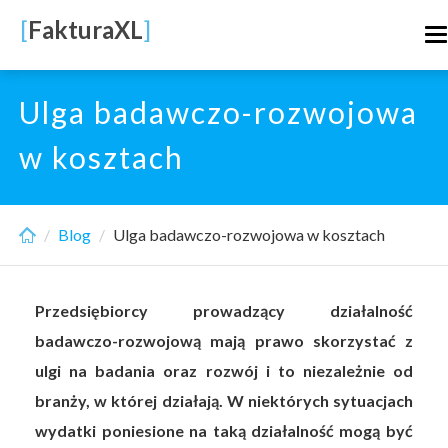
Skip
[
FakturaXL
]
T
to
n
main
content
Ulga badawczo-rozwojowa
w kosztach
Blog
Ulga badawczo-rozwojowa w kosztach
Przedsiębiorcy prowadzący działalność
badawczo-rozwojową mają prawo skorzystać z
ulgi na badania oraz rozwój i to niezależnie od
branży, w której działają. W niektórych sytuacjach
wydatki poniesione na taką działalność mogą być