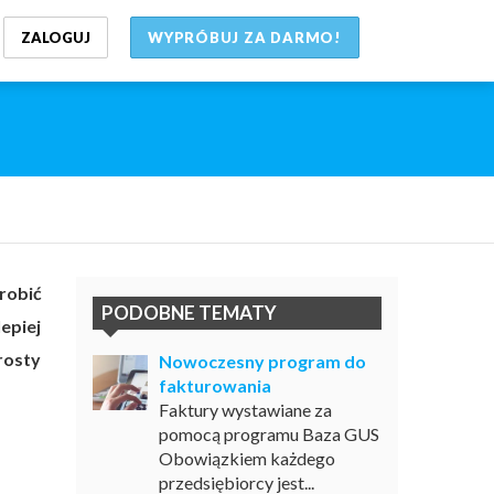
ZALOGUJ
WYPRÓBUJ ZA DARMO!
robić
PODOBNE TEMATY
epiej
rosty
Nowoczesny program do
fakturowania
Faktury wystawiane za
pomocą programu Baza GUS
Obowiązkiem każdego
przedsiębiorcy jest...