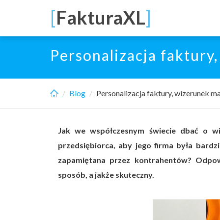
Skip
[
FakturaXL
]
to
main
content
Personalizacja faktury
Blog
Personalizacja faktury, wizerunek ma
Jak we współczesnym świecie dbać o wiz
przedsiębiorca, aby jego firma była bardzi
zapamiętana przez kontrahentów? Odpowi
sposób, a jakże skuteczny.