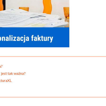
a?
 jest tak ważna?
kturaXL