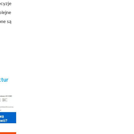
ecyzje
olejne
pne są
ktur