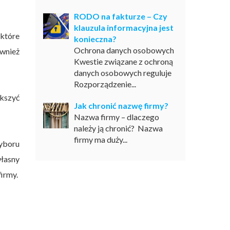
RODO na fakturze – Czy
klauzula informacyjna jest
 które
konieczna?
Ochrona danych osobowych
ównież
Kwestie związane z ochroną
danych osobowych reguluje
Rozporządzenie...
kszyć
Jak chronić nazwę firmy?
Nazwa firmy – dlaczego
należy ją chronić? Nazwa
firmy ma duży...
yboru
własny
firmy.