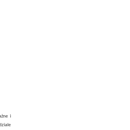
ażne i
ziale