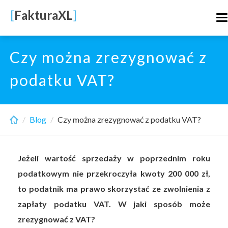
Skip
[
FakturaXL
]
T
to
n
main
content
Czy można zrezygnować z
podatku VAT?
Blog
Czy można zrezygnować z podatku VAT?
Jeżeli wartość sprzedaży w poprzednim roku
podatkowym nie przekroczyła kwoty 200 000 zł,
to podatnik ma prawo skorzystać ze zwolnienia z
zapłaty podatku VAT. W jaki sposób może
zrezygnować z VAT?