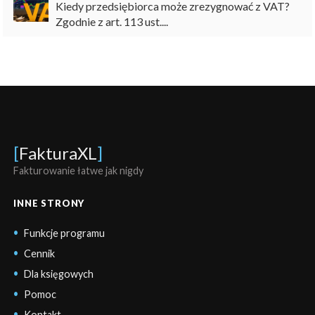
Kiedy przedsiębiorca może zrezygnować z VAT?
Zgodnie z art. 113 ust....
[
FakturaXL
]
Fakturowanie łatwe jak nigdy
INNE STRONY
Funkcje programu
Cennik
Dla księgowych
Pomoc
Kontakt