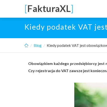
Skip
[
FakturaXL
]
to
main
content
Kiedy podatek VAT jes
Blog
Kiedy podatek VAT jest obowiązko
Obowiązkiem każdego przedsiębiorcy jest re
Czy rejestracja do VAT zawsze jest konieczn