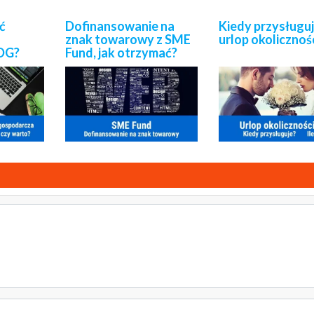
ć
Dofinansowanie na
Kiedy przysługu
znak towarowy z SME
urlop okoliczno
DG?
Fund, jak otrzymać?