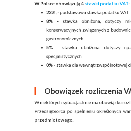
W Polsce obowiązują 4
stawki podatku VAT
:
23%
, - podstawowa stawka podatku VAT
8%
- stawka obniżona, dotyczy mię
konserwacyjnych związanych z budownict
gastronomicznych
5%
- stawka obniżona, dotyczy np.:
specjalistycznych
0%
- stawka dla wewnątrzwspólnotowej d
Obowiązek rozliczenia 
W niektórych sytuacjach nie ma obowiązku rozli
Przedsiębiorca po spełnieniu określonych w
przedmiotowego.