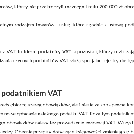
rców, którzy nie przekroczyli rocznego limitu 200 000 zł obr
etnym rodzajem towarów i usług, które zgodnie z ustawą podl
a z VAT, to
bierni podatnicy VAT
, a pozostali, którzy rozliczają
ania czynnych podatników VAT służą specjalne rejestry dostęp
m podatnikiem VAT
edsiębiorcę szereg obowiązków, ale i niesie ze sobą pewne kor
rminowe opłacanie należnego podatku VAT. Poza tym podatnik m
ego obowiązków należy też prowadzenie ewidencji VAT. Wszyst
iedzy. Obecnie przepisy dotyczące księgowości zmieniają się 