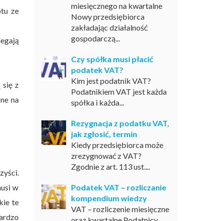
miesięcznego na kwartalne
otu ze
Nowy przedsiębiorca
zakładając działalność
gospodarczą...
egają
Czy spółka musi płacić
podatek VAT?
Kim jest podatnik VAT?
 się z
Podatnikiem VAT jest każda
ne na
spółka i każda...
Rezygnacja z podatku VAT,
jak zgłosić, termin
Kiedy przedsiębiorca może
zrezygnować z VAT?
Zgodnie z art. 113 ust....
zyści.
usi w
Podatek VAT – rozliczanie
kompendium wiedzy
kie te
VAT – rozliczenie miesięczne
bardzo
oraz kwartalne Podatnicy