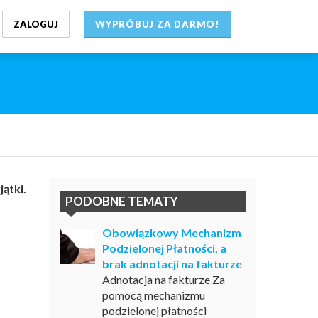
ZALOGUJ
WYPRÓBUJ ZA DARMO!
ątki.
PODOBNE TEMATY
Obowiązkowy Mechanizm
Podzielonej Płatności, a
brak adnotacji na fakturze
Adnotacja na fakturze Za
pomocą mechanizmu
podzielonej płatności