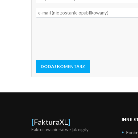
DODAJ KOMENTARZ
INNE 
[
FakturaXL
]
Fakturowanie łatwe jak nigdy
Funkc