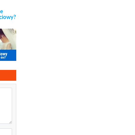
je
ściowy?