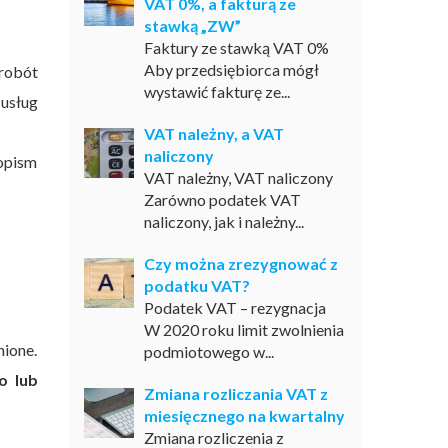
VAT 0%, a fakturą ze
stawką „ZW”
Faktury ze stawką VAT 0%
Aby przedsiębiorca mógł
robót
wystawić fakturę ze...
usług
VAT należny, a VAT
naliczony
opism
VAT należny, VAT naliczony
Zarówno podatek VAT
naliczony, jak i należny...
Czy można zrezygnować z
podatku VAT?
Podatek VAT – rezygnacja
W 2020 roku limit zwolnienia
nione.
podmiotowego w...
o lub
Zmiana rozliczania VAT z
miesięcznego na kwartalny
Zmiana rozliczenia z