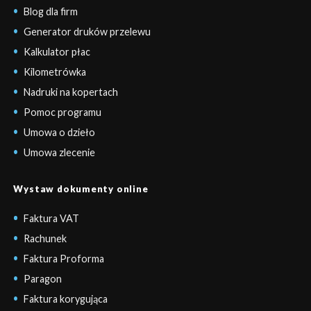
Blog dla firm
Generator druków przelewu
Kalkulator płac
Kilometrówka
Nadruki na kopertach
Pomoc programu
Umowa o dzieło
Umowa zlecenie
Wystaw dokumenty online
Faktura VAT
Rachunek
Faktura Proforma
Paragon
Faktura korygująca