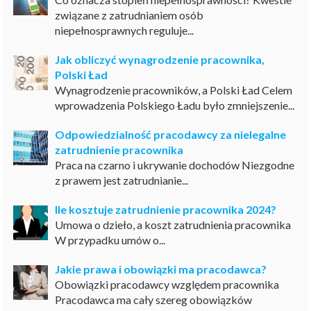
związane z zatrudnianiem osób
niepełnosprawnych reguluje...
Jak obliczyć wynagrodzenie pracownika,
Polski Ład
Wynagrodzenie pracowników, a Polski Ład Celem
wprowadzenia Polskiego Ładu było zmniejszenie...
Odpowiedzialność pracodawcy za nielegalne
zatrudnienie pracownika
Praca na czarno i ukrywanie dochodów Niezgodne
z prawem jest zatrudnianie...
Ile kosztuje zatrudnienie pracownika 2024?
Umowa o dzieło, a koszt zatrudnienia pracownika
W przypadku umów o...
Jakie prawa i obowiązki ma pracodawca?
Obowiązki pracodawcy względem pracownika
Pracodawca ma cały szereg obowiązków