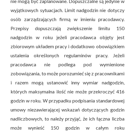
nie mogą być zaplanowane. Dopuszczalne są jedynie w
wyjątkowych sytuacjach. Limit nadgodzin nie dotyczy
osób zarządzających firmą w imieniu pracodawcy.
Przepisy dopuszczają zwiększenie limitu 150
nadgodzin w roku jeżeli pracodawca objęty jest
zbiorowym układem pracy i dodatkowo obowiązkiem
ustalenia określonych regulaminów pracy. Jeżeli
pracodawca nie podlega pod wymienione
zobowiązania, to może porozumieć się z pracownikami
i razem mogą ustanowić inny wymiar nadgodzin,
których maksymalna ilość nie może przekroczyć 416
godzin w roku. W przypadku podpisania standardowej
umowy niezawierającej wskazań dotyczących godzin
nadliczbowych, to należy przyjąć, że ich łączna liczba
może wynieść 150 godzin w całym roku