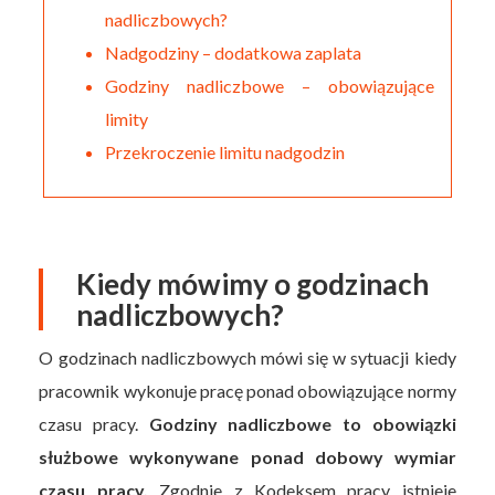
nadliczbowych?
Nadgodziny – dodatkowa zaplata
Godziny nadliczbowe – obowiązujące
limity
Przekroczenie limitu nadgodzin
Kiedy mówimy o godzinach
nadliczbowych?
O godzinach nadliczbowych mówi się w sytuacji kiedy
pracownik wykonuje pracę ponad obowiązujące normy
czasu pracy.
Godziny nadliczbowe to obowiązki
służbowe wykonywane ponad dobowy wymiar
czasu pracy.
Zgodnie z Kodeksem pracy istnieje