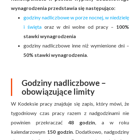
wynagrodzenia przedstawia się następująco:
godziny nadliczbowe w porze nocnej, w niedzielę
i święta
oraz w dni wolne od pracy –
100%
stawki wynagrodzenia
godziny nadliczbowe inne niż wymienione dni –
50% stawki wynagrodzenia
.
Godziny nadliczbowe –
obowiązujące limity
W Kodeksie pracy znajduje się zapis, który mówi, że
tygodniowy czas pracy razem z nadgodzinami nie
powinien przekraczać
48 godzin
, a w roku
kalendarzowym
150 godzin
. Dodatkowo, nadgodziny