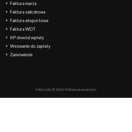
Faktura marża
Faktura zaliczkowa
Faktura eksportowa
Faktura WDT
KP dowód wpłaty
Wezwanie do zapłaty
Zamówienie
FakturaXL © 2026.
Polityka prywatności