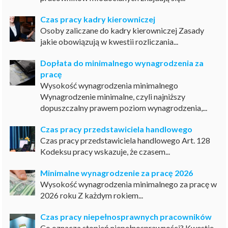
Czas pracy kadry kierowniczej
Osoby zaliczane do kadry kierowniczej Zasady
jakie obowiązują w kwestii rozliczania...
Dopłata do minimalnego wynagrodzenia za
pracę
Wysokość wynagrodzenia minimalnego
Wynagrodzenie minimalne, czyli najniższy
dopuszczalny prawem poziom wynagrodzenia,...
Czas pracy przedstawiciela handlowego
Czas pracy przedstawiciela handlowego Art. 128
Kodeksu pracy wskazuje, że czasem...
Minimalne wynagrodzenie za pracę 2026
Wysokość wynagrodzenia minimalnego za pracę w
2026 roku Z każdym rokiem...
Czas pracy niepełnosprawnych pracowników
Co oznacza stopień niepełnosprawności? Kwestie