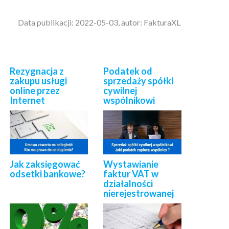
Data publikacji: 2022-05-03, autor: FakturaXL
Rezygnacja z
Podatek od
zakupu usługi
sprzedaży spółki
online przez
cywilnej
Internet
wspólnikowi
Jak zaksięgować
Wystawianie
odsetki bankowe?
faktur VAT w
działalności
nierejestrowanej