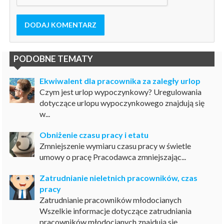
DODAJ KOMENTARZ
PODOBNE TEMATY
Ekwiwalent dla pracownika za zaległy urlop
Czym jest urlop wypoczynkowy? Uregulowania
dotyczące urlopu wypoczynkowego znajdują się
w...
Obniżenie czasu pracy i etatu
Zmniejszenie wymiaru czasu pracy w świetle
umowy o pracę Pracodawca zmniejszając...
Zatrudnianie nieletnich pracowników, czas
pracy
Zatrudnianie pracowników młodocianych
Wszelkie informacje dotyczące zatrudniania
pracowników młodocianych znajdują się...