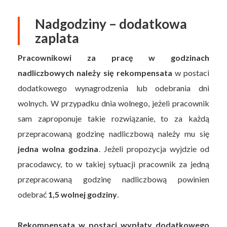
Nadgodziny – dodatkowa
zaplata
Pracownikowi za pracę w godzinach
nadliczbowych należy się rekompensata
w postaci
dodatkowego wynagrodzenia lub odebrania dni
wolnych. W przypadku dnia wolnego, jeżeli pracownik
sam zaproponuje takie rozwiązanie, to za każdą
przepracowaną godzinę nadliczbową należy mu się
jedna wolna godzina
. Jeżeli propozycja wyjdzie od
pracodawcy, to w takiej sytuacji pracownik za jedną
przepracowaną godzinę nadliczbową powinien
odebrać
1,5 wolnej godziny
.
Rekompensata w postaci wypłaty dodatkowego