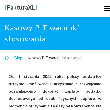
Skip
[
FakturaXL
]
T
to
n
main
content
Kasowy PIT warunki
stosowania
Blog
Kasowy PIT warunki stosowania
Od 1 stycznia 2025 roku polscy podatnicy
otrzymali możliwość skorzystania z rozwiązania
pozwalającego dokonać zapłaty podatku
dochodowego od osób fizycznych dopiero w
momencie otrzymania zapłaty od kontrahenta. Na