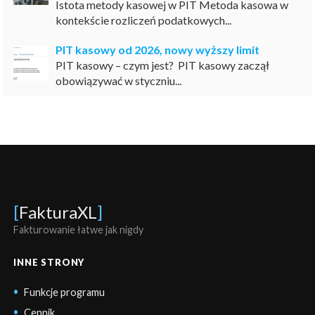
Istota metody kasowej w PIT Metoda kasowa w
kontekście rozliczeń podatkowych...
PIT kasowy od 2026, nowy wyższy limit
PIT kasowy – czym jest? PIT kasowy zaczął
obowiązywać w styczniu...
[
FakturaXL
]
Fakturowanie łatwe jak nigdy
INNE STRONY
Funkcje programu
Cennik