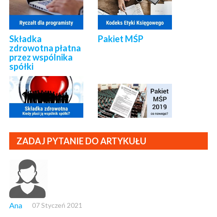
Składka
Pakiet MŚP
zdrowotna płatna
przez wspólnika
spółki
ZADAJ PYTANIE DO ARTYKUŁU
Ana
07 Styczeń 2021