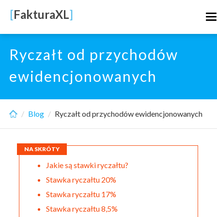
Skip
[
FakturaXL
]
T
to
n
main
content
Ryczałt od przychodów
ewidencjonowanych
Blog
Ryczałt od przychodów ewidencjonowanych
NA SKRÓTY
Jakie są stawki ryczałtu?
Stawka ryczałtu 20%
Stawka ryczałtu 17%
Stawka ryczałtu 8,5%