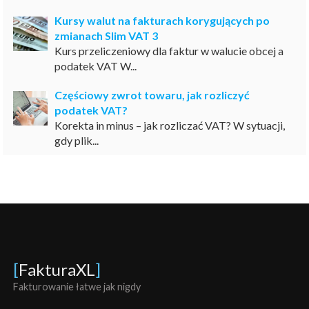
Kursy walut na fakturach korygujących po
zmianach Slim VAT 3
Kurs przeliczeniowy dla faktur w walucie obcej a
podatek VAT W...
Częściowy zwrot towaru, jak rozliczyć
podatek VAT?
Korekta in minus – jak rozliczać VAT? W sytuacji,
gdy plik...
[
FakturaXL
]
Fakturowanie łatwe jak nigdy