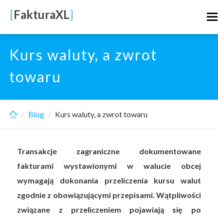
Skip
[
FakturaXL
]
T
to
n
main
content
Kurs waluty, a zwrot
towaru
Blog
Kurs waluty, a zwrot towaru
Transakcje zagraniczne dokumentowane
fakturami wystawionymi w walucie obcej
wymagają dokonania przeliczenia kursu walut
zgodnie z obowiązującymi przepisami. Wątpliwości
związane z przeliczeniem pojawiają się po