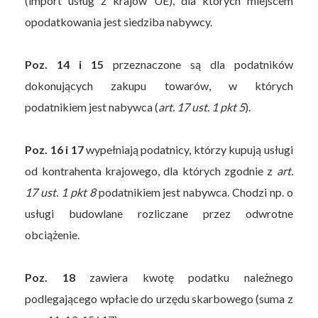
(import usług z krajów UE), dla których miejscem
opodatkowania jest siedziba nabywcy.
Poz. 14 i 15
przeznaczone są dla podatników
dokonujących zakupu towarów, w których
podatnikiem jest nabywca (
art. 17 ust. 1 pkt 5
).
Poz. 16 i 17
wypełniają podatnicy, którzy kupują usługi
od kontrahenta krajowego, dla których zgodnie z
art.
17 ust. 1 pkt 8
podatnikiem jest nabywca. Chodzi np. o
usługi budowlane rozliczane przez odwrotne
obciążenie.
Poz. 18
zawiera kwotę podatku należnego
podlegającego wpłacie do urzędu skarbowego (suma z