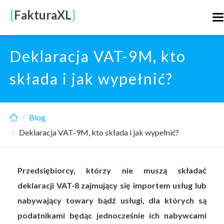
Skip
[
FakturaXL
]
T
to
n
main
content
Deklaracja VAT-9M, kto
składa i jak wypełnić?
Blog
Deklaracja VAT-9M, kto składa i jak wypełnić?
Przedsiębiorcy, którzy nie muszą składać
deklaracji VAT-8 zajmujący się importem usług lub
nabywający towary bądź usługi, dla których są
podatnikami będąc jednocześnie ich nabywcami