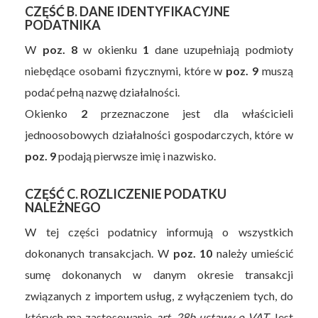
CZĘŚĆ B. DANE IDENTYFIKACYJNE
PODATNIKA
W
poz. 8
w okienku
1
dane uzupełniają podmioty
niebędące osobami fizycznymi, które w
poz. 9
muszą
podać pełną nazwę działalności.
Okienko
2
przeznaczone jest dla właścicieli
jednoosobowych działalności gospodarczych, które w
poz. 9
podają pierwsze imię i nazwisko.
CZĘŚĆ C. ROZLICZENIE PODATKU
NALEŻNEGO
W tej części podatnicy informują o wszystkich
dokonanych transakcjach. W
poz. 10
należy umieścić
sumę dokonanych w danym okresie transakcji
związanych z importem usług, z wyłączeniem tych, do
których ma zastosowanie
art. 28b ustawy o VAT.
Jest