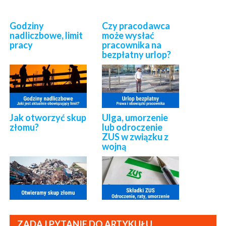
Godziny
Czy pracodawca
nadliczbowe, limit
może wysłać
pracy
pracownika na
bezpłatny urlop?
Jak otworzyć skup
Ulga, umorzenie
złomu?
lub odroczenie
ZUS w związku z
wojną
ZADAJ PYTANIE DO ARTYKUŁU