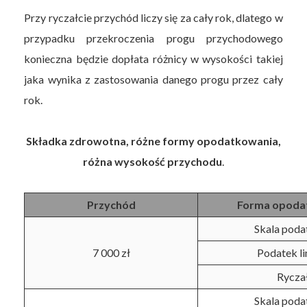
Przy ryczałcie przychód liczy się za cały rok, dlatego w
przypadku przekroczenia progu przychodowego
konieczna będzie dopłata różnicy w wysokości takiej
jaka wynika z zastosowania danego progu przez cały
rok.
Składka zdrowotna, różne formy opodatkowania,
różna wysokość przychodu
.
Przychód
Forma opoda
Skala pod
7 000 zł
Podatek l
Rycza
Skala pod