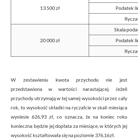
13 500 zł
Podatek l
Rycza
Skala pod
20 000 zł
Podatek l
Rycza
W zestawieniu kwota przychodu nie jest
przedstawiona w wartości narastającej. Jeżeli
przychody utrzymają w tej samej wysokości przez cały
rok, to wysokość składki na ryczałcie w skali miesiąca
wyniesie 626,93 zł, co oznacza, że na koniec roku
konieczna będzie jej dopłata za miesiące, w których jej
wysokość kształtowała się na poziomie 376,16zł.