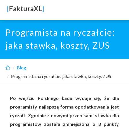
Skip
[
FakturaXL
]
to
main
content
Programista na ryczałcie:
jaka stawka, koszty, ZUS
Blog
Programista na ryczałcie: jaka stawka, koszty, ZUS
Po wejściu Polskiego Ładu wydaje się, że dla
programisty najlepszą formą opodatkowania jest
ryczałt. Zgodnie z nowymi przepisami stawka dla
programistów została zmniejszona o 3 punkty