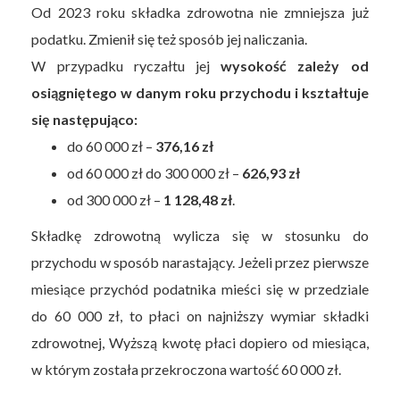
Od 2023 roku składka zdrowotna nie zmniejsza już
podatku. Zmienił się też sposób jej naliczania.
W przypadku ryczałtu jej
wysokość zależy od
osiągniętego w danym roku przychodu i kształtuje
się następująco:
do 60 000 zł –
376,16 zł
od 60 000 zł do 300 000 zł –
626,93 zł
od 300 000 zł –
1 128,48 zł
.
Składkę zdrowotną wylicza się w stosunku do
przychodu w sposób narastający. Jeżeli przez pierwsze
miesiące przychód podatnika mieści się w przedziale
do 60 000 zł, to płaci on najniższy wymiar składki
zdrowotnej, Wyższą kwotę płaci dopiero od miesiąca,
w którym została przekroczona wartość 60 000 zł.