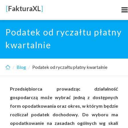
Skip
[
FakturaXL
]
T
to
n
main
content
Podatek od ryczałtu płatny
kwartalnie
Blog
Podatek od ryczałtu płatny kwartalnie
Przedsiębiorca prowadząc działalność
gospodarczą może wybrać jedną z dostępnych
form opodatkowania oraz okres, w którym będzie
rozliczał podatek dochodowy. Do wyboru ma
opodatkowanie na zasadach ogólnych wg skali