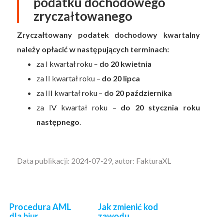
podatku dochodowego
zryczałtowanego
Zryczałtowany podatek dochodowy kwartalny
należy opłacić w następujących terminach:
za I kwartał roku –
do 20 kwietnia
za II kwartał roku –
do 20 lipca
za III kwartał roku –
do 20 października
za IV kwartał roku –
do 20 stycznia roku
następnego
.
Data publikacji: 2024-07-29, autor: FakturaXL
Procedura AML
Jak zmienić kod
dla biur
zawodu