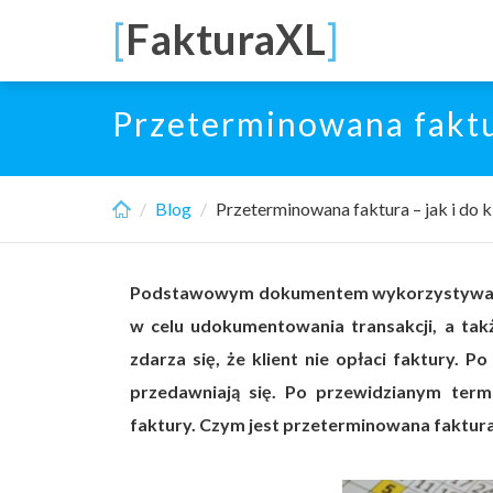
Skip
[
FakturaXL
]
to
main
content
Przeterminowana faktu
Blog
Przeterminowana faktura – jak i do
Podstawowym dokumentem wykorzystywanym
w celu udokumentowania transakcji, a tak
zdarza się, że klient nie opłaci faktury. 
przedawniają się. Po przewidzianym termi
faktury. Czym jest przeterminowana faktura