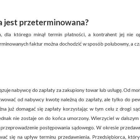
a jest przeterminowana?
dla którego minął termin płatności, a kontrahent jej nie op
erminowanych faktur można dochodzić w sposób polubowny, a cz
zuje nabywcę do zapłaty za zakupiony towar lub usługę. Od m
kwować od nabywcy kwotę należną do zapłaty, ale tylko do pe
żna już domagać się zapłaty korzystając w tym celu z drogi są
Jednak nie zostaje on do końca umorzony. Wierzyciel w dalszym
ez przeprowadzenie postępowania sądowego. W okresie przedawn
wać się na upływ terminu przedawnienia. Przedsiębiorca, któr