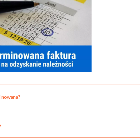
minowana?
y