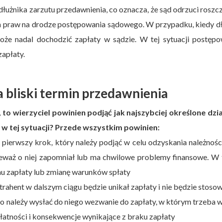
użnika zarzutu przedawnienia, co oznacza, że sąd odrzuci roszcz
ch praw na drodze postępowania sądowego. W przypadku, kiedy d
może nadal dochodzić zapłaty w sądzie. W tej sytuacji postęp
zapłaty.
a bliski termin przedawnienia
, to wierzyciel powinien podjąć jak najszybciej określone dzi
 w tej sytuacji? Przede wszystkim powinien:
o pierwszy krok, który należy podjąć w celu odzyskania należnośc
ieważ o niej zapomniał lub ma chwilowe problemy finansowe. W 
inu zapłaty lub zmianę warunków spłaty
ntrahent w dalszym ciągu będzie unikał zapłaty i nie będzie stosow
o należy wysłać do niego wezwanie do zapłaty, w którym trzeba 
łatności i konsekwencje wynikające z braku zapłaty