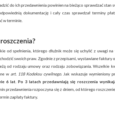
wadzić do ich przedawnienia powinien na bieżąco sprawdzać stan 
ł odpowiednią dokumentację i cały czas sprawdzał terminy płat
ć w terminie.
 roszczenia?
kie od spełnienia, którego dłużnik może się uchylić z uwagi na 
ochodzić swoich praw. Zgodnie z przepisami, wystawiane faktury 
leżą od rodzaju umowy oraz rodzaju zobowiązania. Wszelkie k
wane w
art. 118 Kodeksu cywilnego
. Jak wskazuje wymieniony p
ie 6 lat
.
Po 3 latach przedawniają się roszczenia wynikaj
min przedawnienia rozpoczyna się z dniem, od którego roszczenie
ermin zapłaty faktury.