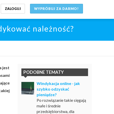
ZALOGUJ
WYPRÓBUJ ZA DARMO!
ndykować należność?
 jest
PODOBNE TEMATY
asami
ające
Windykacja online - jak
szybko odzyskać
akiej
pieniądze?
Po rozwiązanie takie sięgają
małe i średnie
przedsiębiorstwa, dla