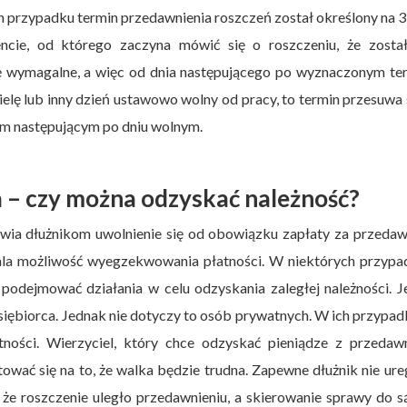
h przypadku termin przedawnienia roszczeń został określony na 3 
cie, od którego zaczyna mówić się o roszczeniu, że został
się wymagalne, a więc od dnia następującego po wyznaczonym te
zielę lub inny dzień ustawowo wolny od pracy, to termin przesuwa 
ym następującym po dniu wolnym.
 – czy można odzyskać należność?
liwia dłużnikom uwolnienie się od obowiązku zapłaty za przeda
oddala możliwość wyegzekwowania płatności. W niektórych przyp
podejmować działania w celu odzyskania zaległej należności. J
dsiębiorca. Jednak nie dotyczy to osób prywatnych. W ich przypad
ności. Wierzyciel, który chce odzyskać pieniądze z przedawn
tować się na to, że walka będzie trudna. Zapewne dłużnik nie ure
e roszczenie uległo przedawnieniu, a skierowanie sprawy do 