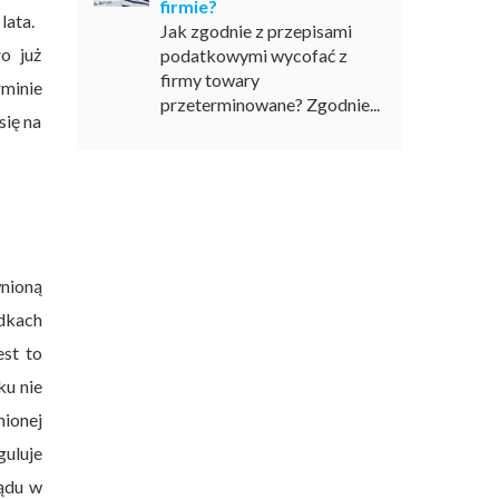
firmie?
lata.
Jak zgodnie z przepisami
o już
podatkowymi wycofać z
firmy towary
rminie
przeterminowane? Zgodnie...
się na
wnioną
adkach
est to
ku nie
ionej
guluje
sądu w