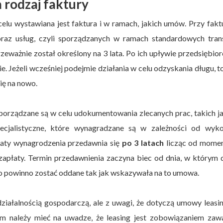
 rodzaj faktury
elu wystawiana jest faktura i w ramach, jakich umów. Przy fakt
az usług, czyli sporządzanych w ramach standardowych trans
ważnie został określony na 3 lata. Po ich upływie przedsiębior
. Jeżeli wcześniej podejmie działania w celu odzyskania długu, t
ię na nowo.
orządzane są w celu udokumentowania zlecanych prac, takich ja
ecjalistyczne, które wynagradzane są w zależności od wyko
płaty wynagrodzenia przedawnia się
po 3 latach
licząc od momen
płaty. Termin przedawnienia zaczyna biec od dnia, w którym 
ło powinno zostać oddane tak jak wskazywała na to umowa.
ziałalnością gospodarczą, ale z uwagi, że dotyczą umowy leasi
kim należy mieć na uwadze, że leasing jest zobowiązaniem zaw