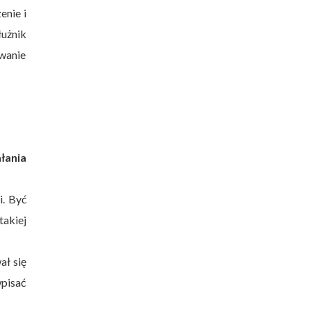
enie i
łużnik
owanie
ałania
i. Być
takiej
ał się
wpisać