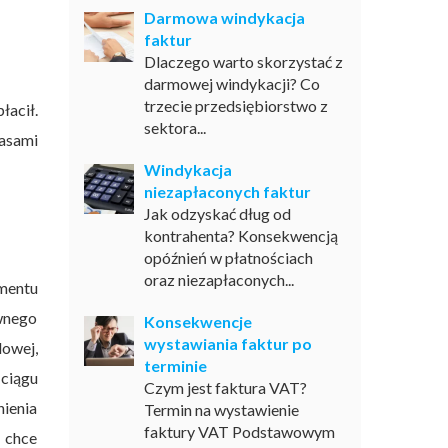
Darmowa windykacja
faktur
Dlaczego warto skorzystać z
darmowej windykacji? Co
trzecie przedsiębiorstwo z
łacił.
sektora...
asami
Windykacja
niezapłaconych faktur
Jak odzyskać dług od
kontrahenta? Konsekwencją
opóźnień w płatnościach
oraz niezapłaconych...
omentu
wnego
Konsekwencje
wystawiania faktur po
dowej,
terminie
 ciągu
Czym jest faktura VAT?
ienia
Termin na wystawienie
faktury VAT Podstawowym
y chce