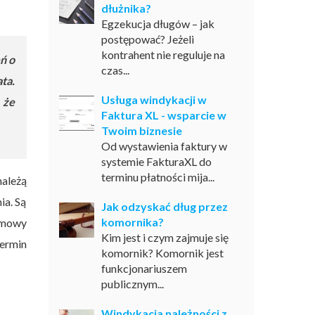
dłużnika?
Egzekucja długów – jak
postępować? Jeżeli
kontrahent nie reguluje na
eń o
czas...
ta.
Usługa windykacji w
 że
Faktura XL - wsparcie w
Twoim biznesie
Od wystawienia faktury w
systemie FakturaXL do
terminu płatności mija...
należą
ia. Są
Jak odzyskać dług przez
komornika?
 umowy
Kim jest i czym zajmuje się
termin
komornik? Komornik jest
funkcjonariuszem
publicznym...
Windykacja należności z