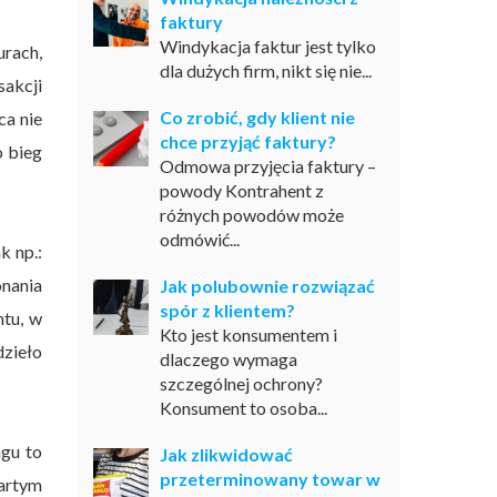
faktury
Windykacja faktur jest tylko
urach,
dla dużych firm, nikt się nie...
akcji
Co zrobić, gdy klient nie
ca nie
chce przyjąć faktury?
o bieg
Odmowa przyjęcia faktury –
powody Kontrahent z
różnych powodów może
odmówić...
k np.:
nania
Jak polubownie rozwiązać
spór z klientem?
tu, w
Kto jest konsumentem i
dzieło
dlaczego wymaga
szczególnej ochrony?
Konsument to osoba...
ngu to
Jak zlikwidować
przeterminowany towar w
artym