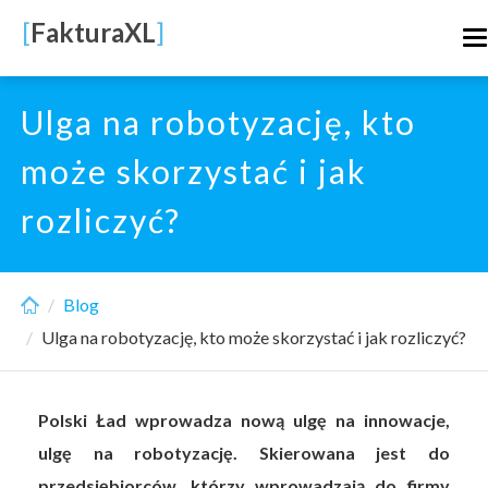
Skip
[
FakturaXL
]
T
to
n
main
content
Ulga na robotyzację, kto
może skorzystać i jak
rozliczyć?
Blog
Ulga na robotyzację, kto może skorzystać i jak rozliczyć?
Polski Ład wprowadza nową ulgę na innowacje,
ulgę na robotyzację. Skierowana jest do
przedsiębiorców, którzy wprowadzają do firmy