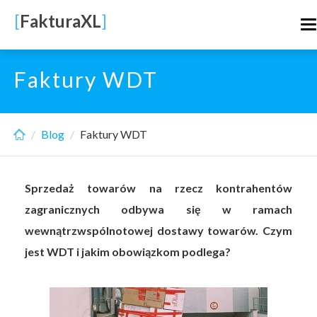
Skip
[
FakturaXL
]
T
to
n
main
content
Faktury WDT
Blog
Faktury WDT
Sprzedaż towarów na rzecz kontrahentów
zagranicznych odbywa się w ramach
wewnątrzwspólnotowej dostawy towarów. Czym
jest WDT i jakim obowiązkom podlega?