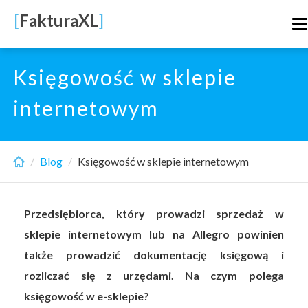
Skip
[
FakturaXL
]
T
to
n
main
content
Księgowość w sklepie
internetowym
Blog
Księgowość w sklepie internetowym
Przedsiębiorca, który prowadzi sprzedaż w
sklepie internetowym lub na Allegro powinien
także prowadzić dokumentację księgową i
rozliczać się z urzędami. Na czym polega
księgowość w e-sklepie?