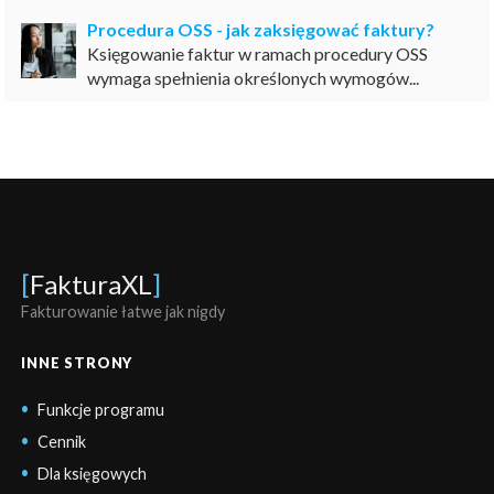
Procedura OSS - jak zaksięgować faktury?
Księgowanie faktur w ramach procedury OSS
wymaga spełnienia określonych wymogów...
[
FakturaXL
]
Fakturowanie łatwe jak nigdy
INNE STRONY
Funkcje programu
Cennik
Dla księgowych