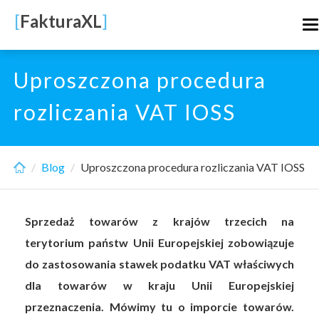
Skip
[
FakturaXL
]
T
to
n
main
content
Uproszczona procedura
rozliczania VAT IOSS
Blog
Uproszczona procedura rozliczania VAT IOSS
Sprzedaż towarów z krajów trzecich na
terytorium państw Unii Europejskiej zobowiązuje
do zastosowania stawek podatku VAT właściwych
dla towarów w kraju Unii Europejskiej
przeznaczenia. Mówimy tu o imporcie towarów.