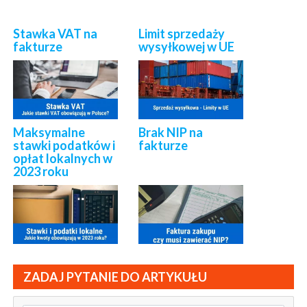
Stawka VAT na
Limit sprzedaży
fakturze
wysyłkowej w UE
Maksymalne
Brak NIP na
stawki podatków i
fakturze
opłat lokalnych w
2023 roku
ZADAJ PYTANIE DO ARTYKUŁU