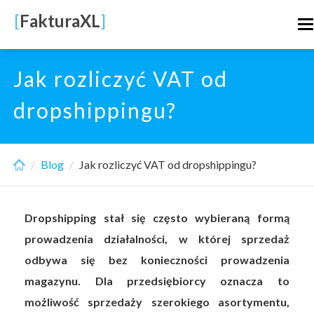
Skip
[
FakturaXL
]
T
to
n
main
content
Jak rozliczyć VAT od
dropshippingu?
Blog
Jak rozliczyć VAT od dropshippingu?
Dropshipping stał się często wybieraną formą
prowadzenia działalności, w której sprzedaż
odbywa się bez konieczności prowadzenia
magazynu. Dla przedsiębiorcy oznacza to
możliwość sprzedaży szerokiego asortymentu,