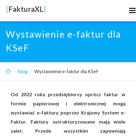
Skip
[
FakturaXL
]
T
to
n
main
content
Wystawienie e-faktur dla
KSeF
Blog
Wystawienie e-faktur dla KSeF
Od 2022 roku przedsiębiorcy oprócz faktur w
formie papierowej i elektronicznej mogą
wystawiać e-faktury poprzez Krajowy System e-
Faktur. Faktury ustrukturyzowane mają wiele
zalet. Przede wszystkim zapewniają