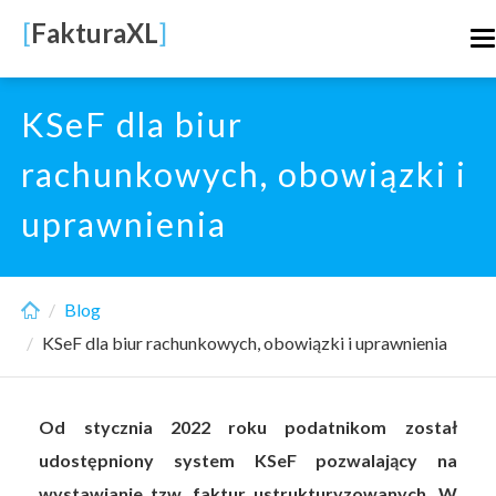
Skip
[
FakturaXL
]
T
to
n
main
content
KSeF dla biur
rachunkowych, obowiązki i
uprawnienia
Blog
KSeF dla biur rachunkowych, obowiązki i uprawnienia
Od stycznia 2022 roku podatnikom został
udostępniony system KSeF pozwalający na
wystawianie tzw. faktur ustrukturyzowanych. W