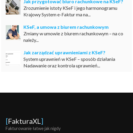
Jak przygotować biuro rachunkowe na KSeF?
Zrozumienie istoty KSeF i jego harmonogramu
Krajowy System e-Faktur ma na...
KSeF, a umowa z biurem rachunkowym
Zmiany w umowie z biurem rachunkowym – na co
należy...
Jak zarządzać uprawnieniami z KSeF?
System uprawnień w KSeF – sposób działania
Nadawanie oraz kontrola uprawnień...
[
FakturaXL
]
Fakturowanie łatwe jak nigdy