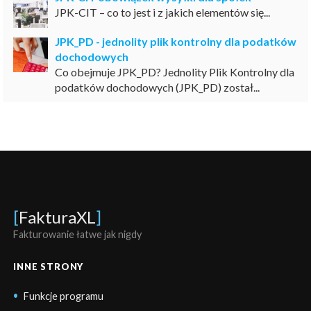
JPK-CIT – co to jest i z jakich elementów się...
JPK_PD - jednolity plik kontrolny dla podatków
dochodowych
Co obejmuje JPK_PD? Jednolity Plik Kontrolny dla
podatków dochodowych (JPK_PD) został...
[
FakturaXL
]
Fakturowanie łatwe jak nigdy
INNE STRONY
Funkcje programu