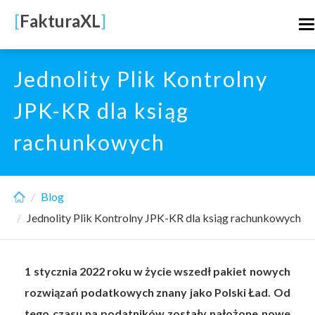
Skip
[
FakturaXL
]
T
to
n
main
content
Jednolity Plik Kontrolny
JPK-KR dla ksiąg
rachunkowych
Blog
Jednolity Plik Kontrolny JPK-KR dla ksiąg rachunkowych
1 stycznia 2022 roku w życie wszedł pakiet nowych
rozwiązań podatkowych znany jako Polski Ład. Od
tego czasu na podatników zostały nałożone nowe