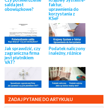
Czy potwierdzenie
Krajowy System e-
salda jest
faktur,
obowiązkowe?
uprawnienia do
korzystania z
KSeF
Jak sprawdzić, czy
Podatek naliczony
zagraniczna firma
i należny, różnice
jest płatnikiem
VAT?
ZADAJ PYTANIE DO ARTYKUŁU