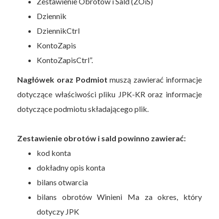
Zestawienie Obrotów i Sald (ZOiS)
Dziennik
DziennikCtrl
KontoZapis
KontoZapisCtrl”.
Nagłówek oraz Podmiot
muszą zawierać informacje
dotyczące właściwości pliku JPK-KR oraz informacje
dotyczące podmiotu składającego plik.
Zestawienie obrotów i sald powinno zawierać:
kod konta
dokładny opis konta
bilans otwarcia
bilans obrotów Winieni Ma za okres, który
dotyczy JPK